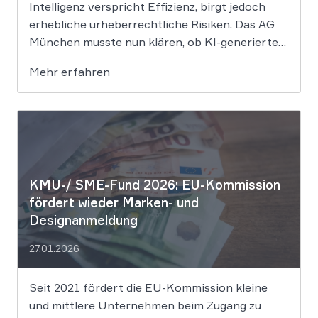
Intelligenz verspricht Effizienz, birgt jedoch
erhebliche urheberrechtliche Risiken. Das AG
München musste nun klären, ob KI-generierte
Grafiken den notwendigen Schöpfungsgrad
Mehr erfahren
erreichen, um rechtlichen Schutz gegen
Nachahmung zu genießen. Die Entscheidung
verdeutlicht, dass der bloße Einsatz von
Algorithmen ohne menschliche Prägung den
Schutzraum des […]
KMU-/ SME-Fund 2026: EU-Kommission
fördert wieder Marken- und
Designanmeldung
27.01.2026
Seit 2021 fördert die EU-Kommission kleine
und mittlere Unternehmen beim Zugang zu