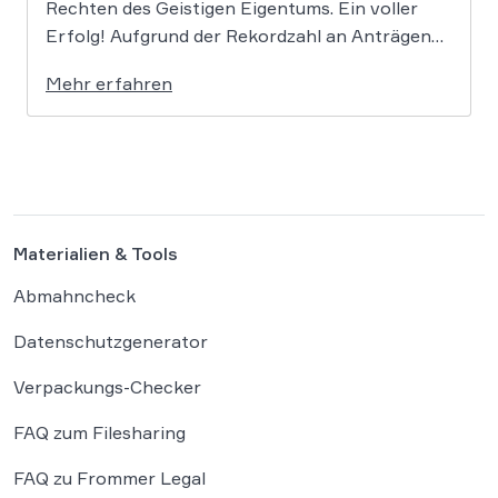
Rechten des Geistigen Eigentums. Ein voller
Erfolg! Aufgrund der Rekordzahl an Anträgen
für den KMU-Fonds „Ideas Powered for
Mehr erfahren
Business“ wurden die zugewiesenen Mittel in
den letzten Jahren immer rasant aufgebraucht.
Auch in diesem Jahr wird es daher […]
Materialien & Tools
Abmahncheck
Datenschutzgenerator
Verpackungs-Checker
FAQ zum Filesharing
FAQ zu Frommer Legal