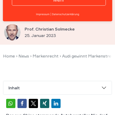
Werbung für Automodelle
„ES6“ und „ES8“
Impressum
|
Datenschutzerklärung
Prof. Christian Solmecke
25. Januar 2023
Home
›
News
›
Markenrecht
›
Audi gewinnt Markenstreit
Inhalt