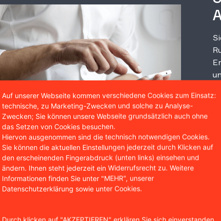
A
Si
Ru
Er
un
Auf unserer Webseite kommen verschiedene Cookies zum Einsatz:
technische, zu Marketing-Zwecken und solche zu Analyse-
Zwecken; Sie können unsere Webseite grundsätzlich auch ohne
das Setzen von Cookies besuchen.
Hiervon ausgenommen sind die technisch notwendigen Cookies.
Sie können die aktuellen Einstellungen jederzeit durch Klicken auf
den erscheinenden Fingerabdruck (unten links) einsehen und
ändern. Ihnen steht jederzeit ein Widerrufsrecht zu. Weitere
Informationen finden Sie unter "MEHR", unserer
Wir sind bekannt aus
Datenschutzerklärung sowie unter Cookies.
Durch klicken auf "AKZEPTIEREN" erklären Sie sich einverstanden,