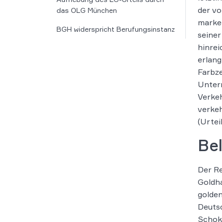
der vo
das OLG München
marke
BGH widerspricht Berufungsinstanz
seiner
hinrei
erlang
Farbze
Unter
Verkeh
verke
(Urteil
Be
Der Re
Goldha
golden
Deutsc
Schoko