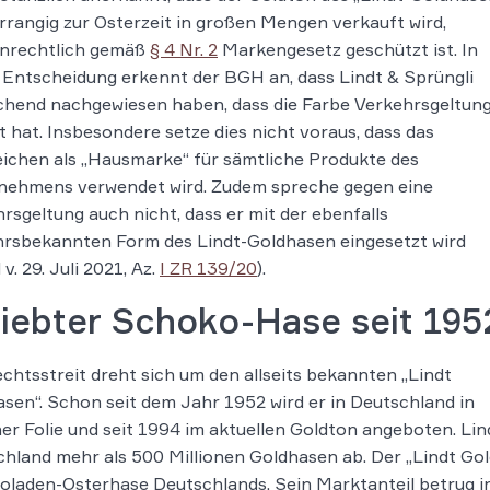
rrangig zur Osterzeit in großen Mengen verkauft wird,
nrechtlich gemäß
§ 4 Nr. 2
Markengesetz geschützt ist. In
 Entscheidung erkennt der BGH an, dass Lindt & Sprüngli
chend nachgewiesen haben, dass die Farbe Verkehrsgeltun
t hat. Insbesondere setze dies nicht voraus, dass das
ichen als „Hausmarke“ für sämtliche Produkte des
nehmens verwendet wird. Zudem spreche gegen eine
rsgeltung auch nicht, dass er mit der ebenfalls
hrsbekannten Form des Lindt-Goldhasen eingesetzt wird
 v. 29. Juli 2021, Az.
I ZR 139/20
).
liebter Schoko-Hase seit 195
chtsstreit dreht sich um den allseits bekannten „Lindt
sen“. Schon seit dem Jahr 1952 wird er in Deutschland in
er Folie und seit 1994 im aktuellen Goldton angeboten. Lind
hland mehr als 500 Millionen Goldhasen ab. Der „Lindt Gol
laden-Osterhase Deutschlands. Sein Marktanteil betrug i