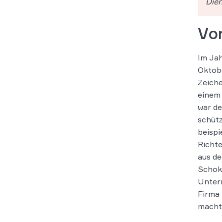
Dien
Vor
Im Jah
Oktobe
Zeich
einem
war de
schütz
beispi
Richte
aus de
Schoko
Untern
Firma 
macht