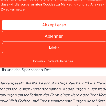
dass wir die vorgenannten Cookies zu Marketing- und zu Analyse-
Zwecken setzen.
Akzeptieren
Ablehnen
ch Farben können Markensch
Mehr
rechtlich geschützt werden können nicht nur Zeichen in
eines Produktes kann diesen Schutz genießen. Das geht a
Impressum
|
Datenschutzerklärung
chon in einigen berühmten Fällen bestätigt: Schutz genie
Lila und das Sparkassen-Rot.
arkengesetz
:
Als Marke schutzfähige Zeichen: (1) Als Mar
er einschließlich Personennamen, Abbildungen, Buchstabe
altungen einschließlich der Form einer Ware oder ihrer 
chließlich Farben und Farbzusammenstellungen geschützt w