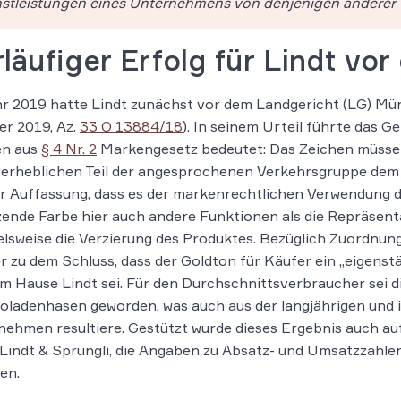
stleistungen eines Unternehmens von denjenigen anderer
läufiger Erfolg für Lindt v
r 2019 hatte Lindt zunächst vor dem Landgericht (LG) Mü
r 2019, Az.
33 O 13884/18
). In seinem Urteil führte das G
en aus
§ 4 Nr. 2
Markengesetz bedeutet: Das Zeichen müsse 
 erheblichen Teil der angesprochenen Verkehrsgruppe de
r Auffassung, dass es der markenrechtlichen Verwendung d
ende Farbe hier auch andere Funktionen als die Repräsent
elsweise die Verzierung des Produktes. Bezüglich Zuordn
r zu dem Schluss, dass der Goldton für Käufer ein „eigens
m Hause Lindt sei. Für den Durchschnittsverbraucher sei d
ladenhasen geworden, was auch aus der langjährigen und 
ehmen resultiere. Gestützt wurde dieses Ergebnis auch a
Lindt & Sprüngli, die Angaben zu Absatz- und Umsatzzah
en.