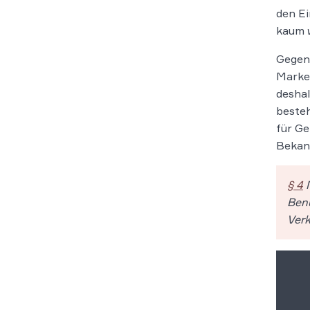
den Ei
kaum 
Gegen 
Marken
desha
beste
für Ge
Bekan
§ 4
M
Benu
Verk