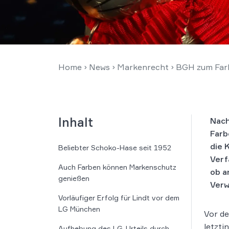
Home
›
News
›
Markenrecht
›
BGH zum Farb
Inhalt
Nach
Farb
die 
Beliebter Schoko-Hase seit 1952
Verf
Auch Farben können Markenschutz
ob a
genießen
Verw
Vorläufiger Erfolg für Lindt vor dem
LG München
Vor d
letzti
Aufhebung des LG-Urteils durch