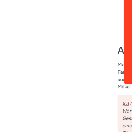
Au
Marken
Farbe 
auch s
Milka-
§ 3
M
Wört
Gest
eins