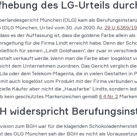
fhebung des LG-Urteils dur
erlandesgericht München (OLG) kam als Berufungsinstanz 
 (OLG München, Urteil vom 30. Juli 2020, Az.
29 U 6389/19
 dass es der Auffassung ist, dass die goldene Farbe allein a
rsgeltung für die Firma Lindt erreicht habe. Denn der Sch
ließlich für seinen „Lindt Goldhasen“, der zwar in verschi
stalt verkauft werde. Wenn man die Farbe aber losgelöst v
nicht dem Unternehmen zuordnen. Das Gericht verglich di
Lila oder dem Telekom-Magenta, die in vielen Gestalten i
mit auch losgelöst vom Produkt mit der Firma verbunden w
ielle Käufer aber nicht die „Hausfarbe“ Lindts, sondern led
lb kein geschütztes Markenzeichen gemäß
§ 4 Nr. 2
Marken
H widerspricht Berufungsins
vision zum BGH war für die klagenden Schokoladenherstell
t des OLG München sah der BGH es nicht als Voraussetzung