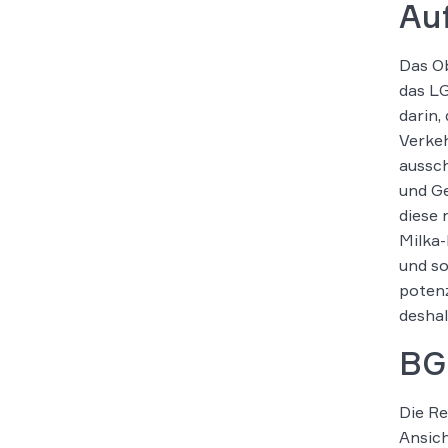
Au
Das Ob
das LG
darin,
Verkeh
aussch
und Ge
diese 
Milka-
und so
potenz
desha
BG
Die Re
Ansich