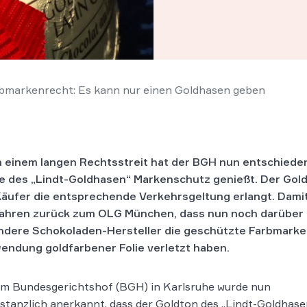
markenrecht: Es kann nur einen Goldhasen geben
 einem langen Rechtsstreit hat der BGH nun entschieden
e des „Lindt-Goldhasen“ Markenschutz genießt. Der Gold
Käufer die entsprechende Verkehrsgeltung erlangt. Dami
ahren zurück zum OLG München, dass nun noch darüber 
ndere Schokoladen-Hersteller die geschützte Farbmarke
endung goldfarbener Folie verletzt haben.
em Bundesgerichtshof (BGH) in Karlsruhe wurde nun
nstanzlich anerkannt, dass der Goldton des „Lindt-Goldhasen