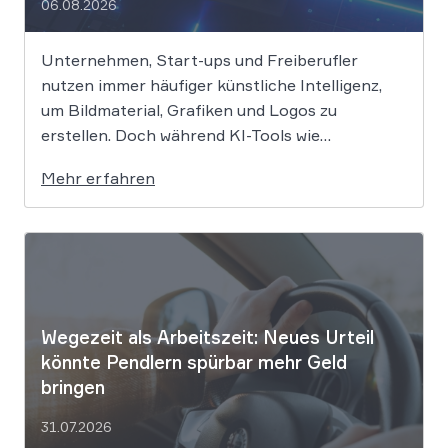
06.08.2026
Unternehmen, Start-ups und Freiberufler
nutzen immer häufiger künstliche Intelligenz,
um Bildmaterial, Grafiken und Logos zu
erstellen. Doch während KI-Tools wie
Midjourney, DALL-E oder Stable Diffusion in
Mehr erfahren
Sekundenschnelle beeindruckende Ergebnisse
liefern, wirft der Einsatz von Algorithmen in der
Kreativbranche komplexe juristische Fragen
auf. Das Urheberrecht, das Markenrecht und
das Patentrecht […]
Wegezeit als Arbeitszeit: Neues Urteil
könnte Pendlern spürbar mehr Geld
bringen
31.07.2026