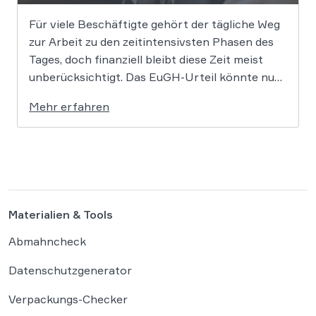
Für viele Beschäftigte gehört der tägliche Weg
zur Arbeit zu den zeitintensivsten Phasen des
Tages, doch finanziell bleibt diese Zeit meist
unberücksichtigt. Das EuGH-Urteil könnte nun
jedoch Bewegung in die Debatte bringen und
Mehr erfahren
vielen Arbeitnehmern den Weg zu einer
Vergütung der Wegezeit ebnen. Wer künftig
unterwegs ist, könnte für […]
Materialien & Tools
Abmahncheck
Datenschutzgenerator
Verpackungs-Checker