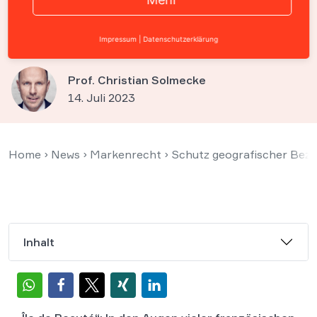
Entscheidungsbefugnisse der
EU-Kommission
Impressum
|
Datenschutzerklärung
Prof. Christian Solmecke
14. Juli 2023
Home
›
News
›
Markenrecht
›
Schutz geografischer Bez
Inhalt