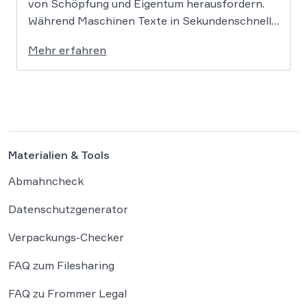
von Schöpfung und Eigentum herausfordern.
Während Maschinen Texte in Sekundenschnelle
produzieren, ringt die Rechtswissenschaft um
Mehr erfahren
die Antwort, ob und wie diese Werke geschützt
sind: Ein Problem, das längst nicht nur Juristen,
sondern alle Autoren und Kreativen betrifft. […]
Materialien & Tools
Abmahncheck
Datenschutzgenerator
Verpackungs-Checker
FAQ zum Filesharing
FAQ zu Frommer Legal