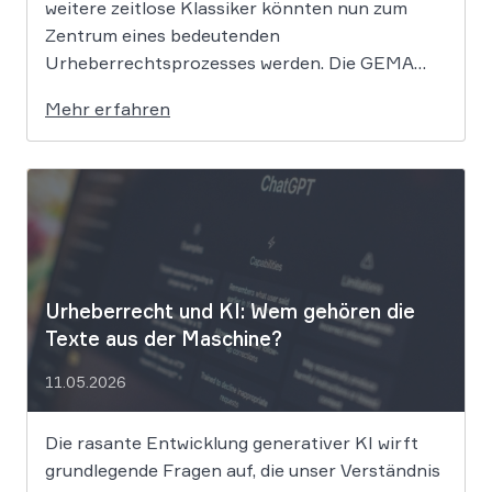
weitere zeitlose Klassiker könnten nun zum
Zentrum eines bedeutenden
Urheberrechtsprozesses werden. Die GEMA
klagt gegen das KI-Unternehmen Suno und will
Mehr erfahren
die Rechte ihrer Mitglieder verteidigen. Dem
Unternehmen hinter der populären KI-Musik-
App werden massive
Urheberrechtsverletzungen vorgeworfen. Die
entscheidende Frage lautet: Durfte Suno […]
Urheberrecht und KI: Wem gehören die
Texte aus der Maschine?
11.05.2026
Die rasante Entwicklung generativer KI wirft
grundlegende Fragen auf, die unser Verständnis