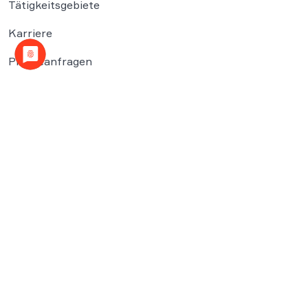
Tätigkeitsgebiete
Karriere
Presseanfragen
Newsletter
Rechtliches
Impressum
Datenschutzerklärung
Cookies
© 2026 WBS.LEGAL Rechtsanwaltsgesellschaft mbH & Co. KG