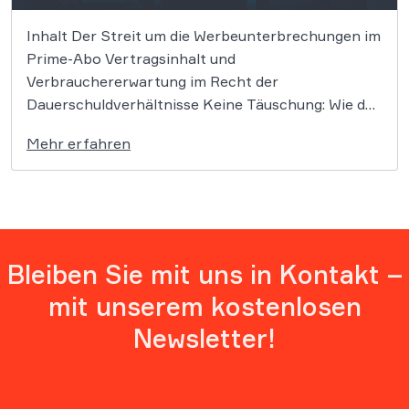
Inhalt Der Streit um die Werbeunterbrechungen im
Prime-Abo Vertragsinhalt und
Verbrauchererwartung im Recht der
Dauerschuldverhältnisse Keine Täuschung: Wie das
BayOLG seine Entscheidung begründet
Mehr erfahren
Widersprüchliche Signale aus der Justiz: LG
München I entschied anders Mit einer riesigen
Sammelklage wollte die Verbraucherzentrale
Sachsen gegen die Einführung von Werbung bei
Amazon Prime […]
Bleiben Sie mit uns in Kontakt –
mit unserem kostenlosen
Newsletter!