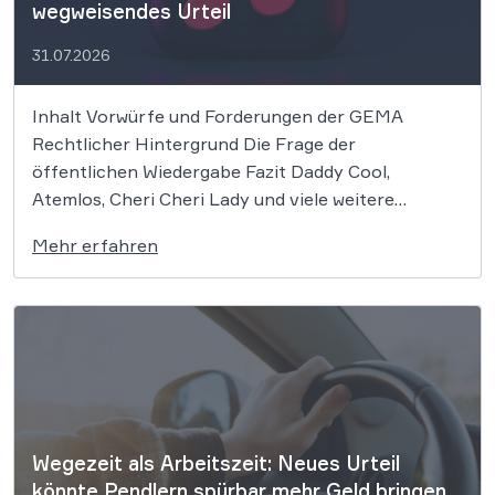
wegweisendes Urteil
31.07.2026
Inhalt Vorwürfe und Forderungen der GEMA
Rechtlicher Hintergrund Die Frage der
öffentlichen Wiedergabe Fazit Daddy Cool,
Atemlos, Cheri Cheri Lady und viele weitere
zeitlose Klassiker könnten nun zum Zentrum eines
Mehr erfahren
bedeutenden Urheberrechtsprozesses werden. Die
GEMA klagt gegen das KI-Unternehmen Suno und
will die Rechte ihrer Mitglieder verteidigen. Dem
Unternehmen […]
Wegezeit als Arbeitszeit: Neues Urteil
könnte Pendlern spürbar mehr Geld bringen