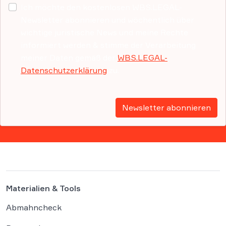
Ich möchte den kostenlosen WBS.LEGAL-
Newsletter abonnieren und wöchentlich über
wichtige juristische News und meine Rechte
informiert werden & stimme der Verarbeitung
meiner Daten gemäß der
WBS.LEGAL-
Datenschutzerklärung
zu.
Newsletter abonnieren
Materialien & Tools
Abmahncheck