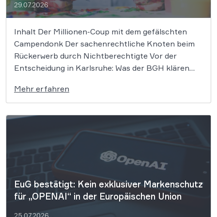
29.07.2026
Inhalt Der Millionen-Coup mit dem gefälschten
Campendonk Der sachenrechtliche Knoten beim
Rückerwerb durch Nichtberechtigte Vor der
Entscheidung in Karlsruhe: Was der BGH klären
muss Kompetente Beratung im Zivil- und
Mehr erfahren
Eigentumsrecht Ein spektakulärer
Kunstfälscherskandal beschäftigt erneut die
obersten deutschen Zivilrichter. Der
Bundesgerichtshof muss darüber entscheiden, ob
der Urheber eines gefälschten […]
EuG bestätigt: Kein exklusiver Markenschutz
für „OPENAI“ in der Europäischen Union
25.07.2026