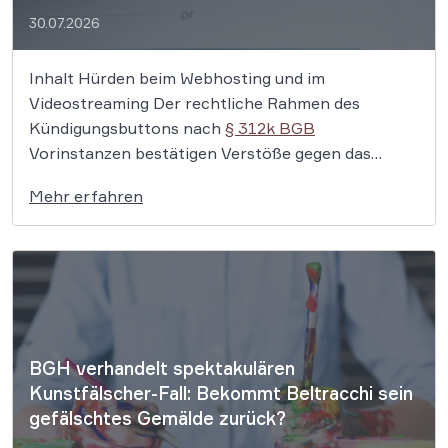
30.07.2026
Inhalt Hürden beim Webhosting und im
Videostreaming Der rechtliche Rahmen des
Kündigungsbuttons nach
§ 312k BGB
Vorinstanzen bestätigen Verstöße gegen das
Verbraucherschutzrecht Wer im Internet einen
Mehr erfahren
Vertrag abschließt, soll ihn ebenso einfach wieder
kündigen können. Doch manche Anbieter
verlangen vor der Kündigung die Eingabe von
Kundennummern, Passwörtern oder Login-Daten.
[…]
BGH verhandelt spektakulären
Kunstfälscher-Fall: Bekommt Beltracchi sein
gefälschtes Gemälde zurück?