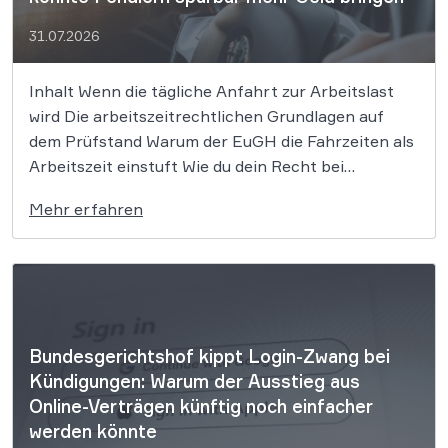
31.07.2026
Inhalt Wenn die tägliche Anfahrt zur Arbeitslast
wird Die arbeitszeitrechtlichen Grundlagen auf
dem Prüfstand Warum der EuGH die Fahrzeiten als
Arbeitszeit einstuft Wie du dein Recht bei
Fahrzeiten und Arbeitsweg durchsetzt Für viele
Mehr erfahren
Beschäftigte gehört der tägliche Weg zur Arbeit zu
den zeitintensivsten Phasen des Tages, doch
finanziell bleibt […]
Bundesgerichtshof kippt Login-Zwang bei
Kündigungen: Warum der Ausstieg aus
Online-Verträgen künftig noch einfacher
werden könnte