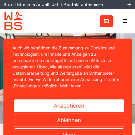
Soforthilfe vom Anwalt: Jetzt Kontakt aufnehmen
Auch wir benötigen die Zustimmung zu Cookies und
Technologien, um Inhalte und Anzeigen zu
personalisieren und Zugriffe auf unsere Website zu
analysieren. Über „Alle akzeptieren“ wird die
Datenverarbeitung und Weitergabe an Drittanbieter
erlaubt. Ein Ein Widerruf oder eine Anpassung ist unter
„Einstellungen“ möglich.
Mehr lesen
Akzeptieren
Ablehnen
Mehr