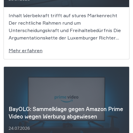
Inhalt Werbekraft trifft auf stures Markenrecht
Der rechtliche Rahmen rund um
Unterscheidungskraft und Freihaltebedürfnis Die
Argumentationskette der Luxemburger Richter
Was dieses Urteil für deine eigene Markenstrategie
Mehr erfahren
bedeutet Wir unterstützen dich bei deinen
markenrechtlichen Fragen Jeder kennt das US-
Unternehmen OpenAI und seine weltbekannten
Anwendungen rund um ChatGPT. Doch im
europäischen […]
BayOLG: Sammelklage gegen Amazon Prime
Video wegen Werbung abgewiesen
24.07.2026