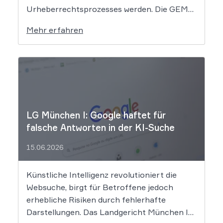
Urheberrechtsprozesses werden. Die GEMA
klagt gegen das KI-Unternehmen Suno und
Mehr erfahren
will die Rechte ihrer Mitglieder verteidigen.
Dem Unternehmen hinter der populären KI-
Musik-App werden massive
Urheberrechtsverletzungen vorgeworfen.
Die entscheidende Frage lautet: Durfte Suno
[…]
LG München I: Google haftet für
falsche Antworten in der KI-Suche
15.06.2026
Künstliche Intelligenz revolutioniert die
Websuche, birgt für Betroffene jedoch
erhebliche Risiken durch fehlerhafte
Darstellungen. Das Landgericht München I