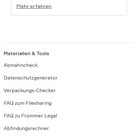
setzt dem Tech-Giganten Google nun klare
Mehr erfahren
rechtliche Grenzen. Werden durch die
automatisierten KI-Zusammenfassungen
falsche Tatsachen verbreitet, greift die
unmittelbare Haftung des
Suchmaschinenbetreibers. Das Landgericht
München I (LG München I) hat in […]
Materialien & Tools
Abmahncheck
Datenschutzgenerator
Verpackungs-Checker
FAQ zum Filesharing
FAQ zu Frommer Legal
Abfindungsrechner