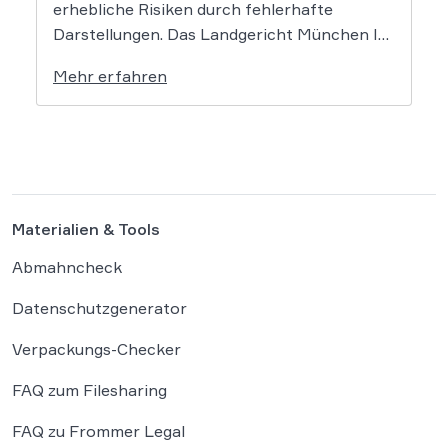
erhebliche Risiken durch fehlerhafte
Darstellungen. Das Landgericht München I
setzt dem Tech-Giganten Google nun klare
Mehr erfahren
rechtliche Grenzen. Werden durch die
automatisierten KI-Zusammenfassungen
falsche Tatsachen verbreitet, greift die
unmittelbare Haftung des
Suchmaschinenbetreibers. Das Landgericht
München I (LG München I) hat in […]
Materialien & Tools
Abmahncheck
Datenschutzgenerator
Verpackungs-Checker
FAQ zum Filesharing
FAQ zu Frommer Legal