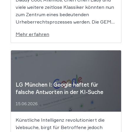
viele weitere zeitlose Klassiker könnten nun
zum Zentrum eines bedeutenden
Urheberrechtsprozesses werden. Die GEMA
klagt gegen das KI-Unternehmen Suno und
Mehr erfahren
will die Rechte ihrer Mitglieder verteidigen.
Dem Unternehmen hinter der populären KI-
Musik-App werden massive
Urheberrechtsverletzungen vorgeworfen.
Die entscheidende Frage lautet: Durfte Suno
[…]
LG München I: Google haftet für
falsche Antworten in der KI-Suche
15.06.2026
Künstliche Intelligenz revolutioniert die
Websuche, birgt für Betroffene jedoch