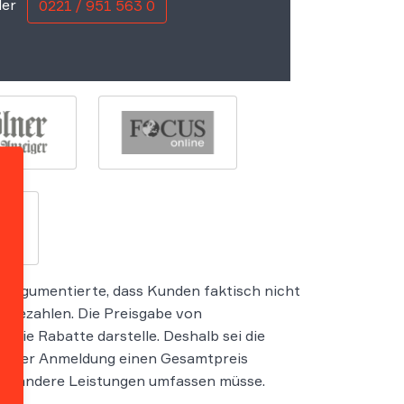
er
0221 / 951 563 0
d argumentierte, dass Kunden faktisch nicht
 bezahlen. Die Preisgabe von
r die Rabatte darstelle. Deshalb sei die
 bei der Anmeldung einen Gesamtpreis
uch andere Leistungen umfassen müsse.