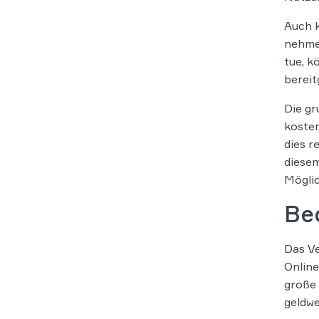
Auch k
nehmen
tue, k
bereit
Die gr
kosten
dies r
diesem
Mögli
Bed
Das Ve
Online
große 
geldwe