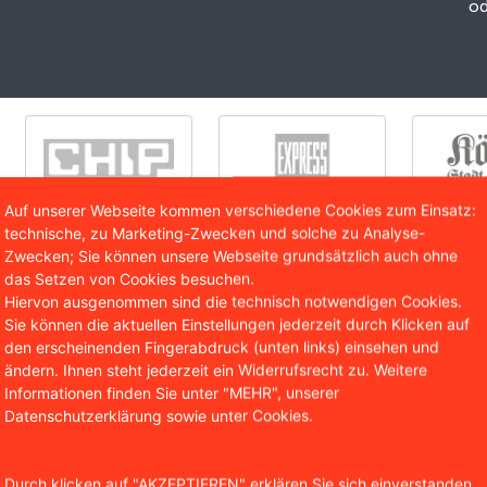
od
Auf unserer Webseite kommen verschiedene Cookies zum Einsatz:
technische, zu Marketing-Zwecken und solche zu Analyse-
Zwecken; Sie können unsere Webseite grundsätzlich auch ohne
das Setzen von Cookies besuchen.
Hiervon ausgenommen sind die technisch notwendigen Cookies.
Sie können die aktuellen Einstellungen jederzeit durch Klicken auf
den erscheinenden Fingerabdruck (unten links) einsehen und
an diesem Punkt setzte die Klage des vzbv an. Der Verban
ändern. Ihnen steht jederzeit ein Widerrufsrecht zu. Weitere
los an dem Programm teilnehmen, sondern mit ihren Daten
Informationen finden Sie unter "MEHR", unserer
ationen sei eine Gegenleistung, die in Wahrheit den Preis fü
Datenschutzerklärung sowie unter Cookies.
g mit kostenlos irreführend. Zudem sei Lidl verpflichtet,
ben, da das Preisangabenrecht nicht nur Geld, sondern a
Durch klicken auf "AKZEPTIEREN" erklären Sie sich einverstanden,