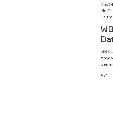
Das OL
ein Ge
weitre
WB
Da
WBS.LE
Angebo
Gemein
tsp