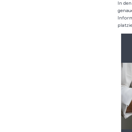
In den
genaue
Inform
platzi