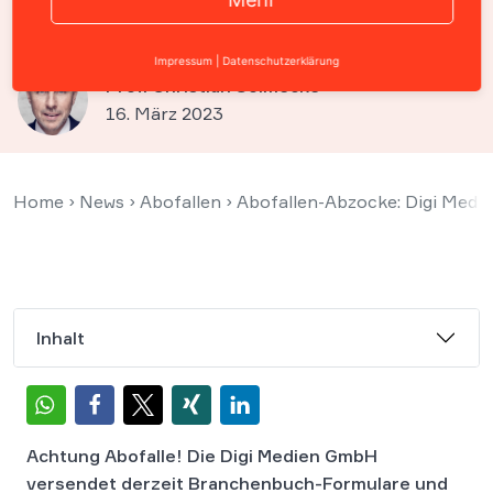
Branchenbuch-Schreiben
Impressum
|
Datenschutzerklärung
Prof. Christian Solmecke
16. März 2023
Home
›
News
›
Abofallen
›
Abofallen-Abzocke: Digi Med
Inhalt
Achtung Abofalle! Die Digi Medien GmbH
versendet derzeit Branchenbuch-Formulare
und