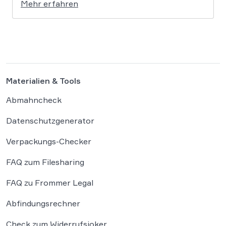
Mehr erfahren
sachlich ein und zeigen Ihnen sinnvolle nächste
Schritte. Was ist Adzwork Digital Ltd? Seit
einiger Zeit häufen sich bei […]
Materialien & Tools
Abmahncheck
Datenschutzgenerator
Verpackungs-Checker
FAQ zum Filesharing
FAQ zu Frommer Legal
Abfindungsrechner
Check zum Widerrufsjoker