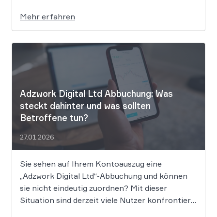
vorliegenden Informationen neu gegründete
Mehr erfahren
kleine Handwerksbetriebe. Berichten zufolge
soll dieses Muster bereits seit mindestens 2013
praktiziert werden, und das trotz mehrerer
gerichtlicher Niederlagen. Ein mutmaßlich
eingespieltes Geschäftsmodell Das
Unternehmen betreibt […]
Adzwork Digital Ltd Abbuchung: Was
steckt dahinter und was sollten
Betroffene tun?
27.01.2026
Sie sehen auf Ihrem Kontoauszug eine
„Adzwork Digital Ltd“-Abbuchung und können
sie nicht eindeutig zuordnen? Mit dieser
Situation sind derzeit viele Nutzer konfrontiert.
In diesem Beitrag ordnen wir das Thema