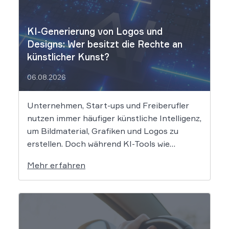
KI-Generierung von Logos und
Designs: Wer besitzt die Rechte an
künstlicher Kunst?
06.08.2026
Unternehmen, Start-ups und Freiberufler
nutzen immer häufiger künstliche Intelligenz,
um Bildmaterial, Grafiken und Logos zu
erstellen. Doch während KI-Tools wie
Midjourney, DALL-E oder Stable Diffusion in
Mehr erfahren
Sekundenschnelle beeindruckende
Ergebnisse liefern, wirft der Einsatz von
Algorithmen in der Kreativbranche
komplexe juristische Fragen auf. Das
Urheberrecht, das Markenrecht und das