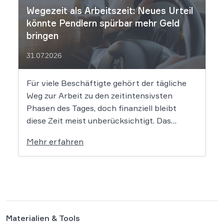
Patentrecht […]
Wegezeit als Arbeitszeit: Neues Urteil
könnte Pendlern spürbar mehr Geld
bringen
31.07.2026
Für viele Beschäftigte gehört der tägliche
Weg zur Arbeit zu den zeitintensivsten
Phasen des Tages, doch finanziell bleibt
diese Zeit meist unberücksichtigt. Das
EuGH-Urteil könnte nun jedoch Bewegung
Mehr erfahren
in die Debatte bringen und vielen
Arbeitnehmern den Weg zu einer Vergütung
der Wegezeit ebnen. Wer künftig unterwegs
ist, könnte für […]
Materialien & Tools