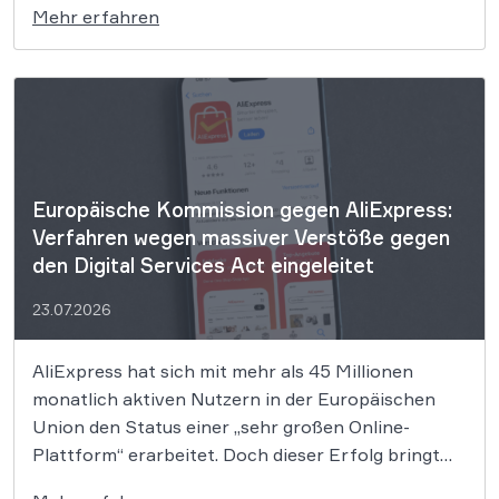
Mehr erfahren
Vorgehensweise nun eine klare Absage erteilt und
damit die Rechte von Millionen Verbrauchern
gestärkt. Werden Informationen in sogenannten
Schattendatenbanken vorgehalten, obwohl […]
Europäische Kommission gegen AliExpress:
Verfahren wegen massiver Verstöße gegen
den Digital Services Act eingeleitet
23.07.2026
AliExpress hat sich mit mehr als 45 Millionen
monatlich aktiven Nutzern in der Europäischen
Union den Status einer „sehr großen Online-
Plattform“ erarbeitet. Doch dieser Erfolg bringt
weitreichende rechtliche Pflichten mit sich, die das