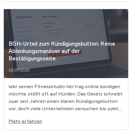
wenn der Film bereits läuft. Der Europäische
Gerichtshof (EuGH) hat in einer
richtungsweisenden Entscheidung klargestellt, […]
BGH-Urteil zum Kündigungsbutton: Keine
Ablenkungsmanöver auf der
Bestätigungsseite
16.07.2026
Wer seinen Fitnessstudio-Vertrag online kündigen
möchte, stößt oft auf Hürden. Das Gesetz schreibt
zwar seit Jahren einen klaren Kündigungsbutton
vor, doch viele Unternehmen versuchen bis zuletzt,
Kunden mit Angeboten wie Vertragspausen
Mehr erfahren
umzustimmen. Der Bundesgerichtshof hat dieser
Praxis nun einen Riegel vorgeschoben und