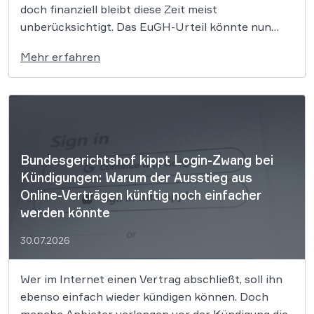
doch finanziell bleibt diese Zeit meist
unberücksichtigt. Das EuGH-Urteil könnte nun
jedoch Bewegung in die Debatte bringen und vielen
Mehr erfahren
Arbeitnehmern den Weg zu einer Vergütung der
Wegezeit ebnen. Wer künftig unterwegs ist, könnte
für diesen […]
Bundesgerichtshof kippt Login-Zwang bei
Kündigungen: Warum der Ausstieg aus
Online-Verträgen künftig noch einfacher
werden könnte
30.07.2026
Wer im Internet einen Vertrag abschließt, soll ihn
ebenso einfach wieder kündigen können. Doch