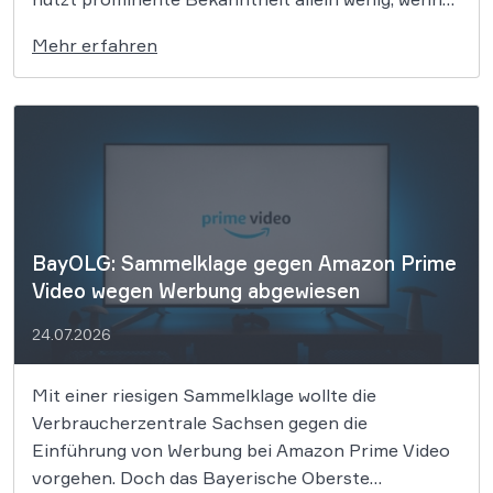
der Name selbst das Produkt beschreibt. Das
Mehr erfahren
Gericht der Europäischen Union hat nun
entschieden, dass der Name „OPENAI“ wegen
mangelnder Unterscheidungskraft nicht als
Wortmarke für Software und KI-Dienste […]
BayOLG: Sammelklage gegen Amazon Prime
Video wegen Werbung abgewiesen
24.07.2026
Mit einer riesigen Sammelklage wollte die
Verbraucherzentrale Sachsen gegen die
Einführung von Werbung bei Amazon Prime Video
vorgehen. Doch das Bayerische Oberste