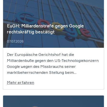
Verschlüsselung – In den jüngsten Abstimmungen
[…]
EuGH: Milliardenstrafe gegen Google
rechtskräftig bestätigt
07.07.2026
Der Europäische Gerichtshof hat die
Milliardenbuße gegen den US-Technologiekonzern
Google wegen des Missbrauchs seiner
marktbeherrschenden Stellung beim
Mobilbetriebssystem Android endgültig bestätigt.
Mehr erfahren
Die Richter in Luxemburg wiesen die Rechtsmittel
des Unternehmens und seiner Muttergesellschaft
Alphabet vollumfänglich ab. Damit muss der
Suchmaschinenriese eine Summe von mehr als