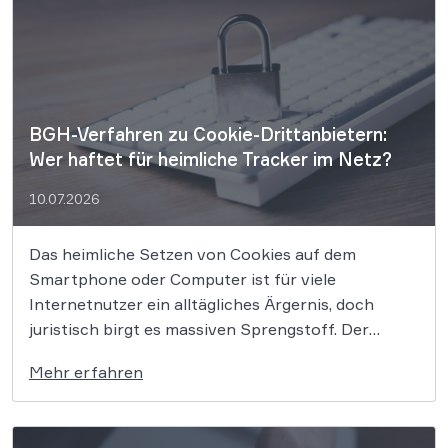
Informationsfreiheitsgesetz (IFG) jedem […]
BGH-Verfahren zu Cookie-Drittanbietern:
Wer haftet für heimliche Tracker im Netz?
10.07.2026
Das heimliche Setzen von Cookies auf dem
Smartphone oder Computer ist für viele
Internetnutzer ein alltägliches Ärgernis, doch
juristisch birgt es massiven Sprengstoff. Der
Bundesgerichtshof muss nun klären, ob
Mehr erfahren
Technologie- und Analyseunternehmen direkt
dafür haften, wenn ihre Tracker ohne Einwilligung
der Webseitenbesucher auf deren Endgeräten