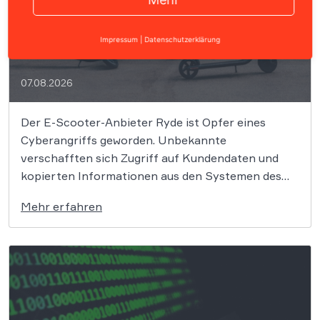
Datenleck bei E-Scooter-Anbieter Ryde:
Millionen Nutzerdaten möglicherweise
Impressum
|
Datenschutzerklärung
betroffen
07.08.2026
Der E-Scooter-Anbieter Ryde ist Opfer eines
Cyberangriffs geworden. Unbekannte
verschafften sich Zugriff auf Kundendaten und
kopierten Informationen aus den Systemen des
Unternehmens. Welche Folgen das Datenleck für
Mehr erfahren
Betroffene hat, ist derzeit noch nicht vollständig
absehbar. Der Mobilitätsanbieter Ryde hat seine
Kunden über einen Sicherheitsvorfall informiert.
Nach Angaben des Unternehmens gelang […]