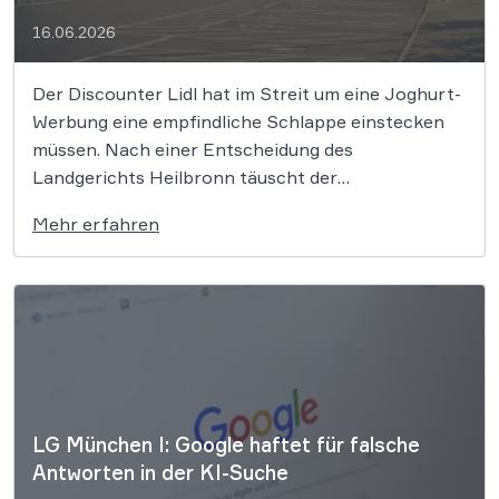
16.06.2026
Der Discounter Lidl hat im Streit um eine Joghurt-
Werbung eine empfindliche Schlappe einstecken
müssen. Nach einer Entscheidung des
Landgerichts Heilbronn täuscht der
Lebensmittelriese seine Kunden, wenn er Produkte
Mehr erfahren
als „Aktion“ mit massiven Rabatten bewirbt, die
Preise in Wahrheit aber nie zuvor selbst verlangt
hat. Das Urteil setzt klare Grenzen für […]
LG München I: Google haftet für falsche
Antworten in der KI-Suche