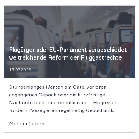
entschieden, dass die gesetzliche
Bestätigungsseite frei von Kündigungsalternativen
[…]
Flugärger ade: EU-Parlament verabschiedet
weitreichende Reform der Fluggastrechte
15.07.2026
Stundenlanges Warten am Gate, verloren
gegangenes Gepäck oder die kurzfristige
Nachricht über eine Annullierung – Flugreisen
fordern Passagieren regelmäßig Geduld und
Nerven ab. Doch die Rechtsstellung der Reisenden
Mehr erfahren
erfährt nun eine massive Stärkung: Die
Institutionen der Europäischen Union haben eine