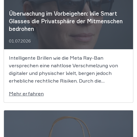
Überwachung im Vorbeigehen: Wie Smart
Glasses die Privatsphäre der Mitmenschen
bedrohen
01.07.2026
Intelligente Brillen wie die Meta Ray-Ban
versprechen eine nahtlose Verschmelzung von
digitaler und physischer Welt, bergen jedoch
erhebliche rechtliche Risiken. Durch die
unauffällige Aufnahmefunktion geraten
Mehr erfahren
unbeteiligte Passanten zunehmend in den Fokus
einer permanenten Überwachung. Nun schlagen
Datenschützer Alarm, da die technologische
Entwicklung die gesetzlichen Schutzmechanismen
der informationellen Selbstbestimmung zu
überholen […]