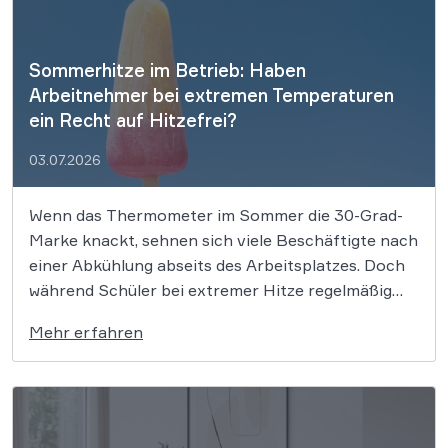
vier Milliarden Euro an die […]
Sommerhitze im Betrieb: Haben
Arbeitnehmer bei extremen Temperaturen
ein Recht auf Hitzefrei?
03.07.2026
Wenn das Thermometer im Sommer die 30-Grad-
Marke knackt, sehnen sich viele Beschäftigte nach
einer Abkühlung abseits des Arbeitsplatzes. Doch
während Schüler bei extremer Hitze regelmäßig
nach Hause geschickt werden, bleibt die
Mehr erfahren
Rechtslage für Berufstätige im Büro, im
Homeoffice oder auf der Baustelle deutlich
strenger. Ein gesetzlicher Anspruch auf hitzefrei
existiert […]