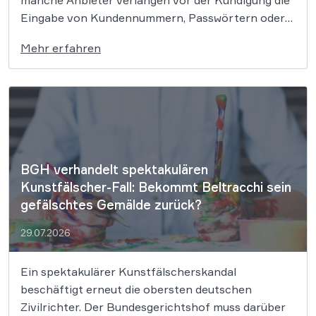
manche Anbieter verlangen vor der Kündigung die
Eingabe von Kundennummern, Passwörtern oder
Login-Daten. Der Bundesgerichtshof prüft nun in
Mehr erfahren
zwei Grundsatzverfahren, ob diese Praxis gegen
die gesetzlichen Vorgaben zum Kündigungsbutton
verstößt. Der Gesetzgeber hat für Online-Verträge
klare […]
BGH verhandelt spektakulären
Kunstfälscher-Fall: Bekommt Beltracchi sein
gefälschtes Gemälde zurück?
29.07.2026
Ein spektakulärer Kunstfälscherskandal
beschäftigt erneut die obersten deutschen
Zivilrichter. Der Bundesgerichtshof muss darüber