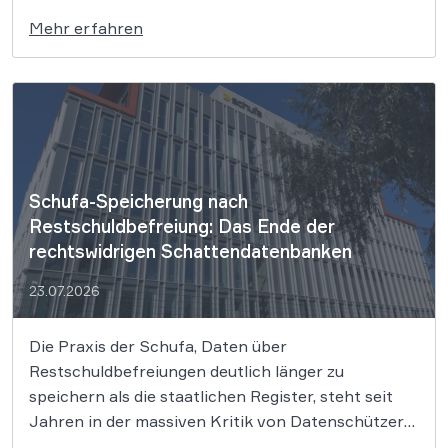
Landesgericht erteilt den Verbraucherschützern
Mehr erfahren
eine Absage und weist die Klage von rund 324.000
Betroffenen ab. Wir erklären dir, was hinter der
Entscheidung steckt, warum das letzte Wort noch
[…]
Schufa-Speicherung nach
Restschuldbefreiung: Das Ende der
rechtswidrigen Schattendatenbanken
23.07.2026
Die Praxis der Schufa, Daten über
Restschuldbefreiungen deutlich länger zu
speichern als die staatlichen Register, steht seit
Jahren in der massiven Kritik von Datenschützern.
Der Europäische Gerichtshof hat dieser