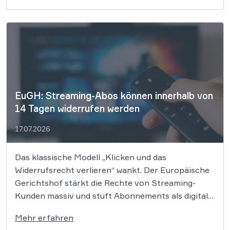
verändern werden. Wer fotorealistische Grafiken,
synthetische Stimmen oder KI-Texte geschäftlich
nutzt, muss sich ab dem 2. August 2026 […]
EuGH: Streaming-Abos können innerhalb von
14 Tagen widerrufen werden
17.07.2026
Das klassische Modell „Klicken und das
Widerrufsrecht verlieren“ wankt. Der Europäische
Gerichtshof stärkt die Rechte von Streaming-
Kunden massiv und stuft Abonnements als digitale
Dienstleistungen ein. Damit bleibt das 14-tägige
Mehr erfahren
Widerrufsrecht in vielen Fällen bestehen, selbst