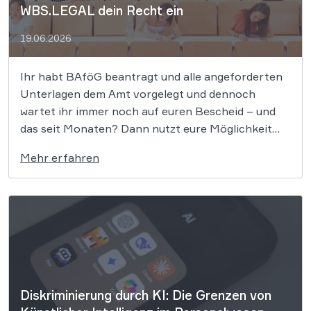
WBS.LEGAL dein Recht ein
19.06.2026
Ihr habt BAföG beantragt und alle angeforderten
Unterlagen dem Amt vorgelegt und dennoch
wartet ihr immer noch auf euren Bescheid – und
das seit Monaten? Dann nutzt eure Möglichkeit
der Untätigkeitsklage. Wir von WBS.LEGAL stehen
Mehr erfahren
euch hierbei zur Seite. Kein BAföG? Jetzt Behörde
zum Handeln zwingen Die sogenannte
Untätigkeitsklage nach […]
Diskriminierung durch KI: Die Grenzen von