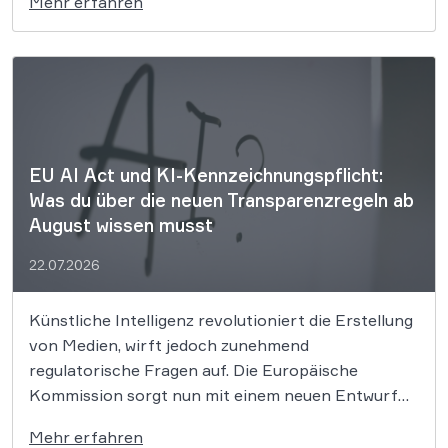
Mehr erfahren
Unternehmen nun offenbar systematisch
vernachlässigt hat. EU hat deshalb eine 550-
Millionen-Euro-Strafe gegen AliExpress wegen
Verstößen gegen den […]
EU AI Act und KI-Kennzeichnungspflicht:
Was du über die neuen Transparenzregeln ab
August wissen musst
22.07.2026
Künstliche Intelligenz revolutioniert die Erstellung
von Medien, wirft jedoch zunehmend
regulatorische Fragen auf. Die Europäische
Kommission sorgt nun mit einem neuen Entwurf
für weitreichende Transparenzpflichten, die die
Mehr erfahren
berufliche Nutzung von KI-Systemen grundlegend