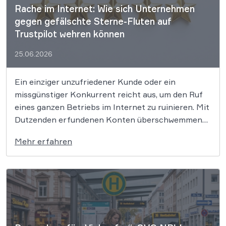
Rache im Internet: Wie sich Unternehmen
gegen gefälschte Sterne-Fluten auf
Trustpilot wehren können
25.06.2026
Ein einziger unzufriedener Kunde oder ein
missgünstiger Konkurrent reicht aus, um den Ruf
eines ganzen Betriebs im Internet zu ruinieren. Mit
Dutzenden erfundenen Konten überschwemmen
Angreifer Plattformen wie Trustpilot mit
Mehr erfahren
schlechten Bewertungen, um gezielten Schaden
anzurichten. Wir erklären ganz einfach, warum
dieses sogenannte „Review-Bombing“ rechtswidrig
ist und wie betroffene Firmen […]