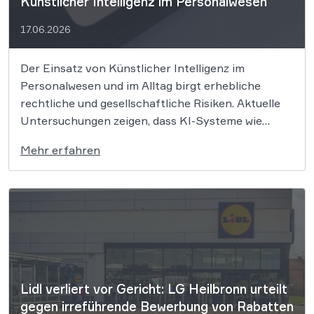
Künstlicher Intelligenz im Personalwesen
17.06.2026
Der Einsatz von Künstlicher Intelligenz im
Personalwesen und im Alltag birgt erhebliche
rechtliche und gesellschaftliche Risiken. Aktuelle
Untersuchungen zeigen, dass KI-Systeme wie
ChatGPT bei Bewerbungsprozessen systematisch
Mehr erfahren
rassistisch aussortieren und Frauen zu geringeren
Gehaltsforderungen raten. Diese digitalen
Vorurteile stellen Unternehmen vor massive
Haftungsrisiken nach dem Allgemeinen
Gleichbehandlungsgesetz. Die fortschreitende
Digitalisierung verspricht […]
Lidl verliert vor Gericht: LG Heilbronn urteilt
gegen irreführende Bewerbung von Rabatten