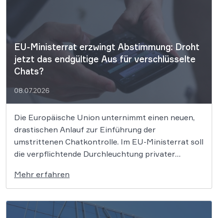
landen. Die anstehende Entscheidung am […]
EU-Ministerrat erzwingt Abstimmung: Droht
jetzt das endgültige Aus für verschlüsselte
Chats?
08.07.2026
Die Europäische Union unternimmt einen neuen,
drastischen Anlauf zur Einführung der
umstrittenen Chatkontrolle. Im EU-Ministerrat soll
die verpflichtende Durchleuchtung privater
Messenger-Nachrichten nun im Eiltempo
Mehr erfahren
durchgesetzt werden. Damit steht die digitale
Privatsphäre von Millionen Bürgern vor einer
historischen Belastungsprobe. [UPDATE (Juli
2026)]: Vorerst Entwarnung für Ende-zu-Ende-