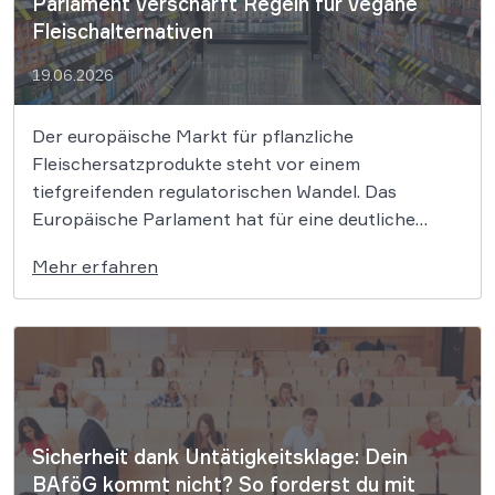
Parlament verschärft Regeln für vegane
Fleischalternativen
19.06.2026
Der europäische Markt für pflanzliche
Fleischersatzprodukte steht vor einem
tiefgreifenden regulatorischen Wandel. Das
Europäische Parlament hat für eine deutliche
Verschärfung der Kennzeichnungsregeln
Mehr erfahren
gestimmt, die das Aus für traditionelle
Fleischbegriffe auf veganen Verpackungen
bedeuten könnte. Während Verbraucherschützer
und die Veggie-Branche von einem schweren
Rückschritt sprechen, sieht die traditionelle
Agrarlobby darin einen […]
Sicherheit dank Untätigkeitsklage: Dein
BAföG kommt nicht? So forderst du mit