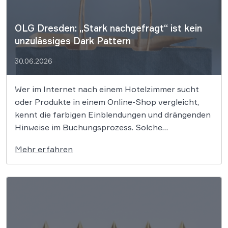
OLG Dresden: „Stark nachgefragt“ ist kein
unzulässiges Dark Pattern
30.06.2026
Wer im Internet nach einem Hotelzimmer sucht
oder Produkte in einem Online-Shop vergleicht,
kennt die farbigen Einblendungen und drängenden
Hinweise im Buchungsprozess. Solche
gestalterischen Kniffe zur Verkaufsförderung sind
Mehr erfahren
nach einer aktuellen Entscheidung der Justiz nicht
automatisch rechtswidrig, sofern die
zugrundeliegenden Angaben der Wahrheit
entsprechen. Das Oberlandesgericht Dresden
stellte klar, dass […]