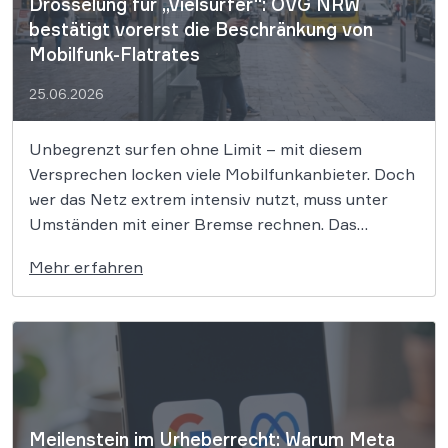
Drosselung für „Vielsurfer“: OVG NRW
bestätigt vorerst die Beschränkung von
Mobilfunk-Flatrates
25.06.2026
Unbegrenzt surfen ohne Limit – mit diesem
Versprechen locken viele Mobilfunkanbieter. Doch
wer das Netz extrem intensiv nutzt, muss unter
Umständen mit einer Bremse rechnen. Das
Oberverwaltungsgericht für das Land Nordrhein-
Mehr erfahren
Westfalen hat in einem Eilverfahren entschieden,
dass die Drosselung von sogenannten „Heavy
Usern“ vorerst zulässig ist. Damit erlitt die
Bundesnetzagentur […]
Meilenstein im Urheberrecht: Warum Meta