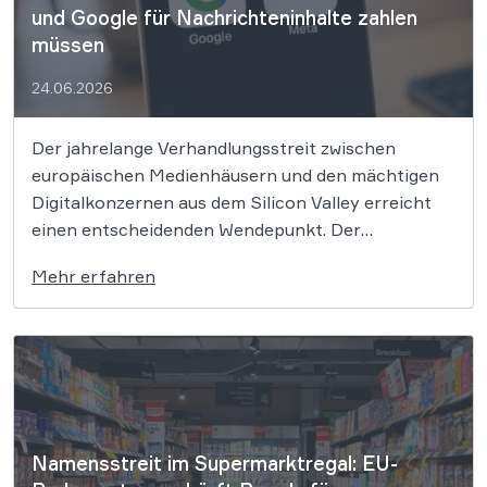
und Google für Nachrichteninhalte zahlen
müssen
24.06.2026
Der jahrelange Verhandlungsstreit zwischen
europäischen Medienhäusern und den mächtigen
Digitalkonzernen aus dem Silicon Valley erreicht
einen entscheidenden Wendepunkt. Der
Europäische Gerichtshof stärkt die Rechte von
Mehr erfahren
Presseverlagen im Kampf um eine faire Vergütung
ihrer Inhalte massiv. Das wegweisende Urteil
entzieht den Plattformen ihr schärfstes
Druckmittel und ebnet den Weg für echte […]
Namensstreit im Supermarktregal: EU-