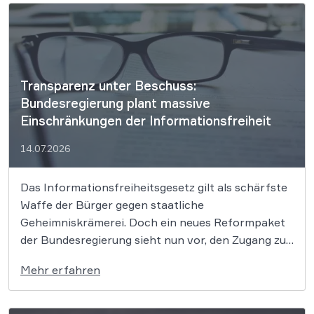
umfassende Reform der Fluggastrechte
verabschiedet, die Entschädigungsprozesse
vereinfacht und Airlines […]
Transparenz unter Beschuss:
Bundesregierung plant massive
Einschränkungen der Informationsfreiheit
14.07.2026
Das Informationsfreiheitsgesetz gilt als schärfste
Waffe der Bürger gegen staatliche
Geheimniskrämerei. Doch ein neues Reformpaket
der Bundesregierung sieht nun vor, den Zugang zu
amtlichen Informationen drastisch zu erschweren.
Mehr erfahren
Während die Politik von Bürokratieabbau spricht,
befürchten Kritiker ein Ende der staatlichen
Transparenz. Seit dem Jahr 2006 sichert das