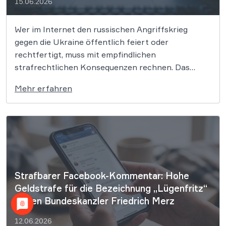
15.06.2026
Wer im Internet den russischen Angriffskrieg
gegen die Ukraine öffentlich feiert oder
rechtfertigt, muss mit empfindlichen
strafrechtlichen Konsequenzen rechnen. Das
Oberlandesgericht Braunschweig hat in einem
Mehr erfahren
aktuellen Urteil klargestellt, dass Pro-Putin-
Kommentare in sozialen Netzwerken den
Tatbestand der Billigung von Straftaten erfüllen
können, wenn sie den öffentlichen Frieden in
Deutschland stören. Damit […]
Strafbarer Facebook-Kommentar: Hohe
Geldstrafe für die Bezeichnung „Lügenfritz“
gegen Bundeskanzler Friedrich Merz
12.06.2026