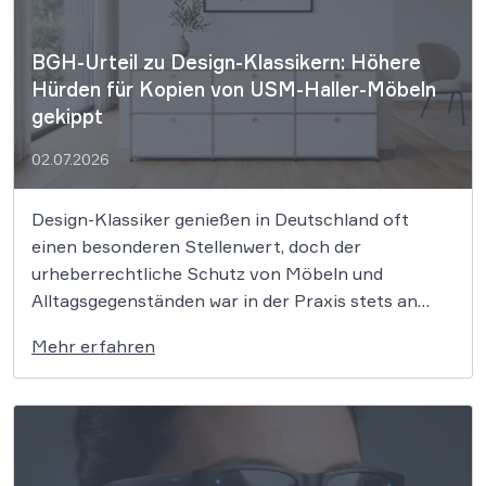
BGH-Urteil zu Design-Klassikern: Höhere
Hürden für Kopien von USM-Haller-Möbeln
gekippt
02.07.2026
Design-Klassiker genießen in Deutschland oft
einen besonderen Stellenwert, doch der
urheberrechtliche Schutz von Möbeln und
Alltagsgegenständen war in der Praxis stets an
hohe Hürden geknüpft. Nun hat das höchste
Mehr erfahren
deutsche Zivilgericht ein wegweisendes Urteil
gefällt, das den Schutz von Werken der
angewandten Kunst grundlegend reformiert. Der
Bundesgerichtshof entschied im langjährigen […]