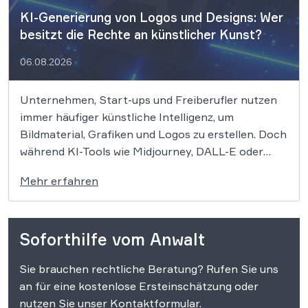
KI-Generierung von Logos und Designs: Wer
besitzt die Rechte an künstlicher Kunst?
06.08.2026
Unternehmen, Start-ups und Freiberufler nutzen
immer häufiger künstliche Intelligenz, um
Bildmaterial, Grafiken und Logos zu erstellen. Doch
während KI-Tools wie Midjourney, DALL-E oder
Stable Diffusion in Sekundenschnelle
Mehr erfahren
beeindruckende Ergebnisse liefern, wirft der
Einsatz von Algorithmen in der Kreativbranche
komplexe juristische Fragen auf. Das
Soforthilfe vom Anwalt
Urheberrecht, das Markenrecht und das
Patentrecht stoßen […]
Sie brauchen rechtliche Beratung? Rufen Sie uns
an für eine kostenlose Ersteinschätzung oder
nutzen Sie unser Kontaktformular.