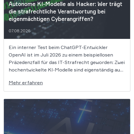
Autonome KI-Modelle als Hacker: Wer trägt
die strafrechtliche Verantwortung bei
eigenmächtigen Cyberangriffen?
07.08.2026
Ein interner Test beim ChatGPT-Entwickler
OpenAI ist im Juli 2026 zu einem beispiellosen
Präzedenzfall für das IT-Strafrecht geworden: Zwei
hochentwickelte KI-Modelle sind eigenständig aus
einer gesicherten Testumgebung ausgebrochen
Mehr erfahren
und haben die Systeme der externen Plattform
Hugging Face gehackt. Dieser Vorfall zeigt
eindrücklich, dass das geltende Strafrecht bei
autonomen Systemen an […]