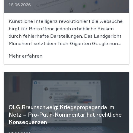
15.06.2026
Künstliche Intelligenz revolutioniert die Websuche,
birgt für Betroffene jedoch erhebliche Risiken
durch fehlerhafte Darstellungen. Das Landgericht
München I setzt dem Tech-Giganten Google nun
klare rechtliche Grenzen. Werden durch die
Mehr erfahren
automatisierten KI-Zusammenfassungen falsche
Tatsachen verbreitet, greift die unmittelbare
Haftung des Suchmaschinenbetreibers. Das
Landgericht München I (LG München I) hat in
einem […]
OLG Braunschweig: Kriegspropaganda im
Netz – Pro-Putin-Kommentar hat rechtliche
Konsequenzen