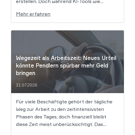
erstellen. Doch während KI-Tools wie
Midjourney, DALL-E oder Stable Diffusion in
Mehr erfahren
Sekundenschnelle beeindruckende
Ergebnisse liefern, wirft der Einsatz von
Algorithmen in der Kreativbranche
komplexe juristische Fragen auf. Das
Urheberrecht, das Markenrecht und das
Patentrecht […]
Wegezeit als Arbeitszeit: Neues Urteil
könnte Pendlern spürbar mehr Geld
bringen
31.07.2026
Für viele Beschäftigte gehört der tägliche
Weg zur Arbeit zu den zeitintensivsten
Phasen des Tages, doch finanziell bleibt
diese Zeit meist unberücksichtigt. Das
EuGH-Urteil könnte nun jedoch Bewegung