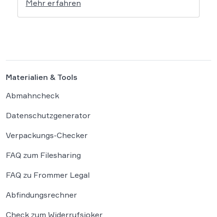
Mehr erfahren
in die Debatte bringen und vielen
Arbeitnehmern den Weg zu einer Vergütung
der Wegezeit ebnen. Wer künftig unterwegs
ist, könnte für […]
Materialien & Tools
Abmahncheck
Datenschutzgenerator
Verpackungs-Checker
FAQ zum Filesharing
FAQ zu Frommer Legal
Abfindungsrechner
Check zum Widerrufsjoker