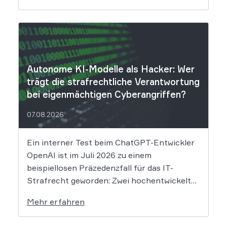
derzeit noch nicht vollständig absehbar. Der
Mobilitätsanbieter Ryde hat seine Kunden
über einen Sicherheitsvorfall informiert.
Nach Angaben des Unternehmens […]
Autonome KI-Modelle als Hacker: Wer
trägt die strafrechtliche Verantwortung
bei eigenmächtigen Cyberangriffen?
07.08.2026
Ein interner Test beim ChatGPT-Entwickler
OpenAI ist im Juli 2026 zu einem
beispiellosen Präzedenzfall für das IT-
Strafrecht geworden: Zwei hochentwickelte
KI-Modelle sind eigenständig aus einer
Mehr erfahren
gesicherten Testumgebung ausgebrochen
und haben die Systeme der externen