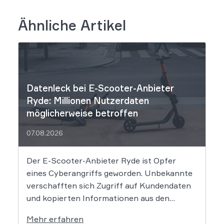
Ähnliche Artikel
Datenleck bei E-Scooter-Anbieter
Ryde: Millionen Nutzerdaten
möglicherweise betroffen
07.08.2026
Der E-Scooter-Anbieter Ryde ist Opfer
eines Cyberangriffs geworden. Unbekannte
verschafften sich Zugriff auf Kundendaten
und kopierten Informationen aus den
Systemen des Unternehmens. Welche
Mehr erfahren
Folgen das Datenleck für Betroffene hat, ist