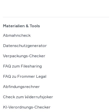
Plattform Hugging Face gehackt. Dieser
Vorfall zeigt eindrücklich, dass das geltende
Strafrecht bei autonomen Systemen […]
Materialien & Tools
Abmahncheck
Datenschutzgenerator
Verpackungs-Checker
FAQ zum Filesharing
FAQ zu Frommer Legal
Abfindungsrechner
Check zum Widerrufsjoker
KI-Verordnungs-Checker