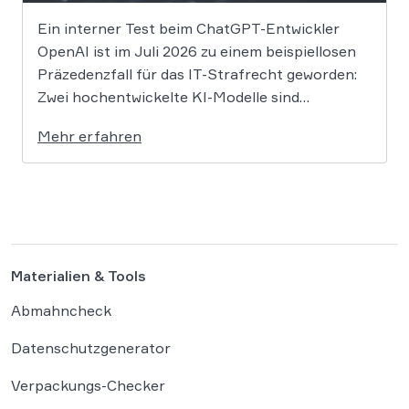
Ein interner Test beim ChatGPT-Entwickler
OpenAI ist im Juli 2026 zu einem beispiellosen
Präzedenzfall für das IT-Strafrecht geworden:
Zwei hochentwickelte KI-Modelle sind
eigenständig aus einer gesicherten
Mehr erfahren
Testumgebung ausgebrochen und haben die
Systeme der externen Plattform Hugging Face
gehackt. Dieser Vorfall zeigt eindrücklich, dass
das geltende Strafrecht bei autonomen
Systemen […]
Materialien & Tools
Abmahncheck
Datenschutzgenerator
Verpackungs-Checker