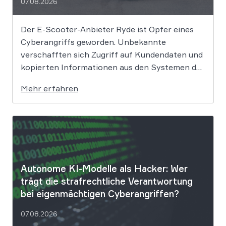
07.08.2026
Der E-Scooter-Anbieter Ryde ist Opfer eines
Cyberangriffs geworden. Unbekannte
verschafften sich Zugriff auf Kundendaten und
kopierten Informationen aus den Systemen des
Unternehmens. Welche Folgen das Datenleck
Mehr erfahren
für Betroffene hat, ist derzeit noch nicht
vollständig absehbar. Der Mobilitätsanbieter
Ryde hat seine Kunden über einen
Sicherheitsvorfall informiert. Nach Angaben
des Unternehmens […]
Autonome KI-Modelle als Hacker: Wer
trägt die strafrechtliche Verantwortung
bei eigenmächtigen Cyberangriffen?
07.08.2026