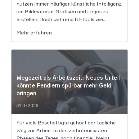
nutzen immer häufiger künstliche Intelligenz,
um Bildmaterial, Grafiken und Logos zu
erstellen. Doch während KI-Tools wie
Midjourney, DALL-E oder Stable Diffusion in
Mehr erfahren
Sekundenschnelle beeindruckende
Ergebnisse liefern, wirft der Einsatz von
Algorithmen in der Kreativbranche
komplexe juristische Fragen auf. Das
Urheberrecht, das Markenrecht und das
Patentrecht […]
Wegezeit als Arbeitszeit: Neues Urteil
könnte Pendlern spürbar mehr Geld
bringen
31.07.2026
Für viele Beschäftigte gehört der tägliche
Weg zur Arbeit zu den zeitintensivsten
Phasen des Tages, doch finanziell bleibt