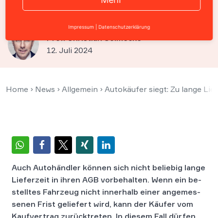
zum Rücktritt vom Vertrag
Impressum
|
Datenschutzerklärung
Prof. Christian Solmecke
12. Juli 2024
Home
›
News
›
Allgemein
›
Autokäufer siegt: Zu lange Lie
Auch Auto­händ­ler können sich nicht beliebig lange
Lie­fer­zeit in ihren AGB vor­be­hal­ten. Wenn ein be­
stell­tes Fahr­zeug nicht in­ner­halb einer an­ge­mes­
se­nen Frist geliefert wird, kann der Käu­fer vom
Kauf­ver­trag zu­rück­tre­ten. In diesem Fall dürfen