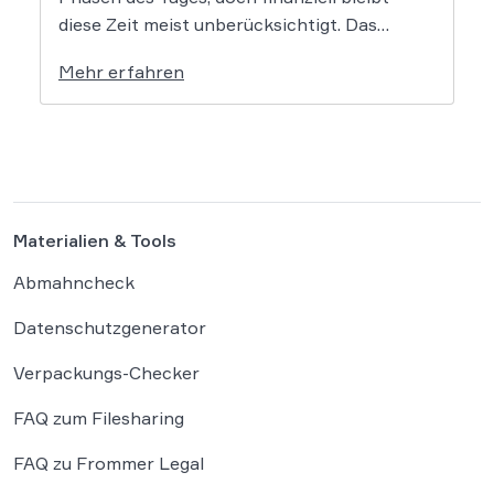
diese Zeit meist unberücksichtigt. Das
EuGH-Urteil könnte nun jedoch Bewegung
Mehr erfahren
in die Debatte bringen und vielen
Arbeitnehmern den Weg zu einer Vergütung
der Wegezeit ebnen. Wer künftig unterwegs
ist, könnte für […]
Materialien & Tools
Abmahncheck
Datenschutzgenerator
Verpackungs-Checker
FAQ zum Filesharing
FAQ zu Frommer Legal