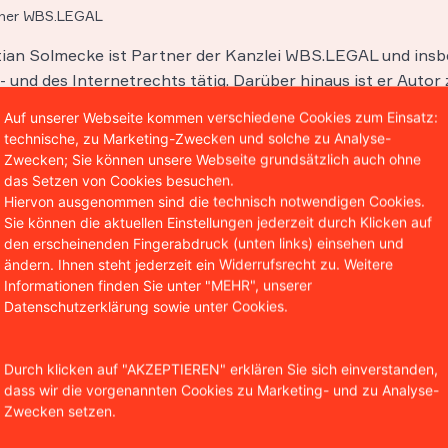
tner WBS.LEGAL
stian Solmecke ist Partner der Kanzlei WBS.LEGAL und insb
 und des Internetrechts tätig. Darüber hinaus ist er Autor 
entlichungen in diesen Bereichen und lehrt als Honorarpro
Auf unserer Webseite kommen verschiedene Cookies zum Einsatz:
hool in Köln.
technische, zu Marketing-Zwecken und solche zu Analyse-
Zwecken; Sie können unsere Webseite grundsätzlich auch ohne
das Setzen von Cookies besuchen.
Hiervon ausgenommen sind die technisch notwendigen Cookies.
Sie können die aktuellen Einstellungen jederzeit durch Klicken auf
den erscheinenden Fingerabdruck (unten links) einsehen und
ändern. Ihnen steht jederzeit ein Widerrufsrecht zu. Weitere
Informationen finden Sie unter "MEHR", unserer
Datenschutzerklärung sowie unter Cookies.
Durch klicken auf "AKZEPTIEREN" erklären Sie sich einverstanden,
dass wir die vorgenannten Cookies zu Marketing- und zu Analyse-
Zwecken setzen.