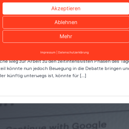
Akzeptieren
Ablehnen
Urteil könnte Pendlern spürbar mehr Geld bringen
Mehr
Impressum
|
Datenschutzerklärung
che Weg zur Arbeit zu den zeitintensivsten Phasen des Tages
eil könnte nun jedoch Bewegung in die Debatte bringen un
r künftig unterwegs ist, könnte für […]