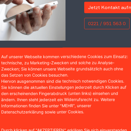
Jetzt Kontakt au
0221 / 951 563 0
Wir sind bekannt aus
Auf unserer Webseite kommen verschiedene Cookies zum Einsatz:
technische, zu Marketing-Zwecken und solche zu Analyse-
Zwecken; Sie können unsere Webseite grundsätzlich auch ohne
das Setzen von Cookies besuchen.
Hiervon ausgenommen sind die technisch notwendigen Cookies.
Sie können die aktuellen Einstellungen jederzeit durch Klicken auf
den erscheinenden Fingerabdruck (unten links) einsehen und
zu Recht nicht zu überzeugen. Das „Z“-Symbol, so das AG H
ändern. Ihnen steht jederzeit ein Widerrufsrecht zu. Weitere
arole des russischen Angriffskriegs gegen die Ukraine. Dur
Informationen finden Sie unter "MEHR", unserer
rer, dass er sich den Sieg für Russland wünsche und den An
Datenschutzerklärung sowie unter Cookies.
B) wegen der Billigung von Straftaten strafbar. Der russis
Durch klicken auf "AKZEPTIEREN" erklären Sie sich einverstanden,
 Durch die Präsentation des „Z“ habe sich der Mann nicht nu