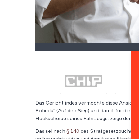
Das Gericht indes vermochte diese Ansicht 
Pobedu” (Auf den Sieg) und damit für die P
Heckscheibe seines Fahrzeugs, zeige der Fah
Das sei nach
§ 140
des Strafgesetzbuchs (StG
völkerrechtswidrig und damit eine Straftat.