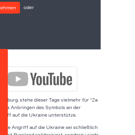
oder
fnehmen
amburg, stehe dieser Tage vielmehr für “Za
ch das Anbringen des Symbols an der
griff auf die Ukraine unterstütze.
che Angriff auf die Ukraine sei schließlich
r mit Russland solidarisiert, sondern würde