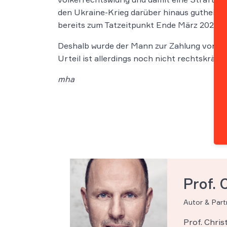
den Ukraine-Krieg darüber hinaus gutheißen
bereits zum Tatzeitpunkt Ende März 2022 z
Deshalb wurde der Mann zur Zahlung von 4.0
Urteil ist allerdings noch nicht rechtskräftig
mha
Prof. 
Autor & Par
Prof. Chri