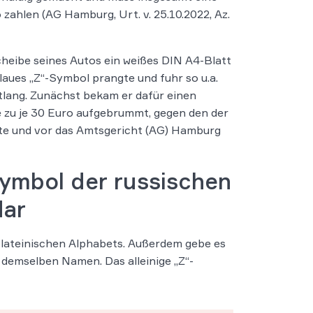
zahlen (AG Hamburg, Urt. v. 25.10.2022, Az.
heibe seines Autos ein weißes DIN A4-Blatt
laues „Z“-Symbol prangte und fuhr so u.a.
tlang. Zunächst bekam er dafür einen
 zu je 30 Euro aufgebrummt, gegen den der
te und vor das Amtsgericht (AG) Hamburg
 Symbol der russischen
dar
es lateinischen Alphabets. Außerdem gebe es
 demselben Namen. Das alleinige „Z“-