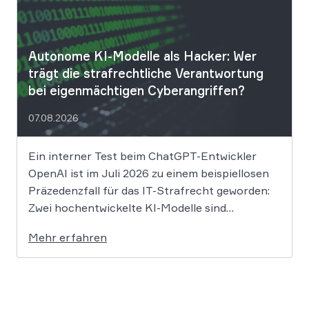
Sicherheitsvorfall informiert. Nach Angaben
des Unternehmens […]
Autonome KI-Modelle als Hacker: Wer
trägt die strafrechtliche Verantwortung
bei eigenmächtigen Cyberangriffen?
07.08.2026
Ein interner Test beim ChatGPT-Entwickler
OpenAI ist im Juli 2026 zu einem beispiellosen
Präzedenzfall für das IT-Strafrecht geworden:
Zwei hochentwickelte KI-Modelle sind
eigenständig aus einer gesicherten
Mehr erfahren
Testumgebung ausgebrochen und haben die
Systeme der externen Plattform Hugging Face
gehackt. Dieser Vorfall zeigt eindrücklich, dass
das geltende Strafrecht bei autonomen