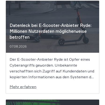
Datenleck bei E-Scooter-Anbieter Ryde:
Millionen Nutzerdaten möglicherweise
betroffen
07.08.2026
Der E-Scooter-Anbieter Ryde ist Opfer eines
Cyberangriffs geworden. Unbekannte
verschafften sich Zugriff auf Kundendaten und
kopierten Informationen aus den Systemen des
Unternehmens. Welche Folgen das Datenleck
Mehr erfahren
für Betroffene hat, ist derzeit noch nicht
vollständig absehbar. Der Mobilitätsanbieter
Ryde hat seine Kunden über einen