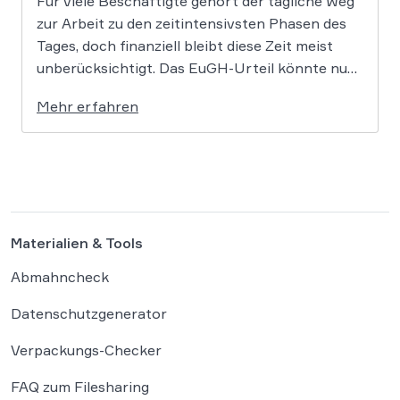
Für viele Beschäftigte gehört der tägliche Weg
zur Arbeit zu den zeitintensivsten Phasen des
Tages, doch finanziell bleibt diese Zeit meist
unberücksichtigt. Das EuGH-Urteil könnte nun
jedoch Bewegung in die Debatte bringen und
Mehr erfahren
vielen Arbeitnehmern den Weg zu einer
Vergütung der Wegezeit ebnen. Wer künftig
unterwegs ist, könnte für […]
Materialien & Tools
Abmahncheck
Datenschutzgenerator
Verpackungs-Checker
FAQ zum Filesharing