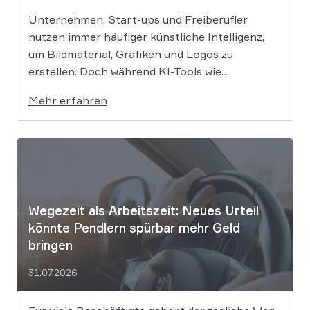
Unternehmen, Start-ups und Freiberufler
nutzen immer häufiger künstliche Intelligenz,
um Bildmaterial, Grafiken und Logos zu
erstellen. Doch während KI-Tools wie
Midjourney, DALL-E oder Stable Diffusion in
Mehr erfahren
Sekundenschnelle beeindruckende Ergebnisse
liefern, wirft der Einsatz von Algorithmen in der
Kreativbranche komplexe juristische Fragen
auf. Das Urheberrecht, das Markenrecht und
das Patentrecht […]
Wegezeit als Arbeitszeit: Neues Urteil
könnte Pendlern spürbar mehr Geld
bringen
31.07.2026