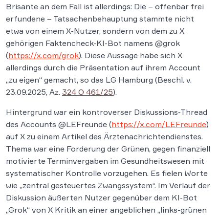
Brisante an dem Fall ist allerdings: Die – offenbar frei
erfundene – Tatsachenbehauptung stammte nicht
etwa von einem X-Nutzer, sondern von dem zu X
gehörigen Faktencheck-KI-Bot namens @grok
(
https://x.com/grok
). Diese Aussage habe sich X
allerdings durch die Präsentation auf ihrem Account
„zu eigen“ gemacht, so das LG Hamburg (Beschl. v.
23.09.2025, Az.
324 O 461/25
).
Hintergrund war ein kontroverser Diskussions-Thread
des Accounts @LEFreunde (
https://x.com/LEFreunde
)
auf X zu einem Artikel des Ärztenachrichtendienstes.
Thema war eine Forderung der Grünen, gegen finanziell
motivierte Terminvergaben im Gesundheitswesen mit
systematischer Kontrolle vorzugehen. Es fielen Worte
wie „zentral gesteuertes Zwangssystem“. Im Verlauf der
Diskussion äußerten Nutzer gegenüber dem KI-Bot
„Grok“ von X Kritik an einer angeblichen „links-grünen