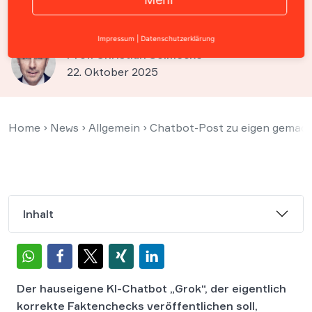
der eigenen Faktencheck-KI
Impressum
|
Datenschutzerklärung
Prof. Christian Solmecke
22. Oktober 2025
Home
›
News
›
Allgemein
›
Chatbot-Post zu eigen gemacht
Inhalt
Der hauseigene KI-Chatbot „Grok“, der eigentlich
korrekte Faktenchecks veröffentlichen soll,