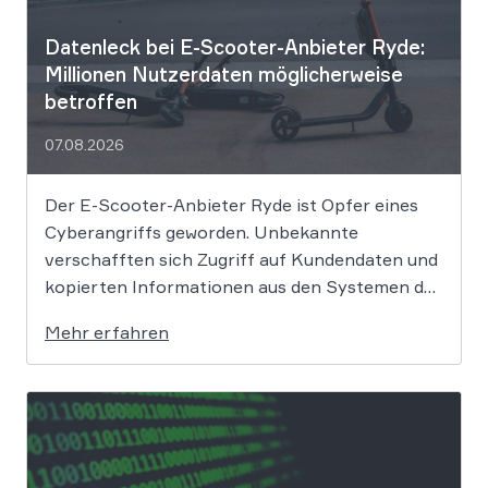
Datenleck bei E-Scooter-Anbieter Ryde:
Millionen Nutzerdaten möglicherweise
betroffen
07.08.2026
Der E-Scooter-Anbieter Ryde ist Opfer eines
Cyberangriffs geworden. Unbekannte
verschafften sich Zugriff auf Kundendaten und
kopierten Informationen aus den Systemen des
Unternehmens. Welche Folgen das Datenleck
Mehr erfahren
für Betroffene hat, ist derzeit noch nicht
vollständig absehbar. Der Mobilitätsanbieter
Ryde hat seine Kunden über einen
Sicherheitsvorfall informiert. Nach Angaben
des Unternehmens […]