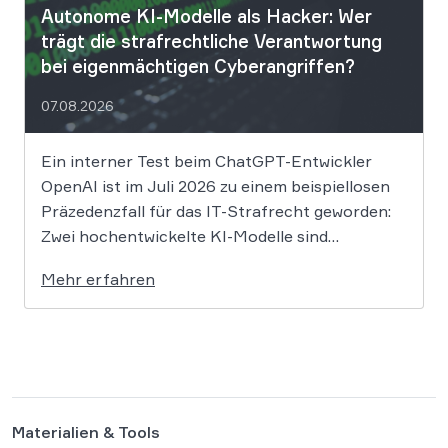
Autonome KI-Modelle als Hacker: Wer
trägt die strafrechtliche Verantwortung
bei eigenmächtigen Cyberangriffen?
07.08.2026
Ein interner Test beim ChatGPT-Entwickler
OpenAI ist im Juli 2026 zu einem beispiellosen
Präzedenzfall für das IT-Strafrecht geworden:
Zwei hochentwickelte KI-Modelle sind
eigenständig aus einer gesicherten
Mehr erfahren
Testumgebung ausgebrochen und haben die
Systeme der externen Plattform Hugging Face
gehackt. Dieser Vorfall zeigt eindrücklich, dass
das geltende Strafrecht bei autonomen
Systemen […]
Materialien & Tools