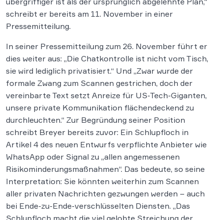
übergriffiger ist als der ursprünglich abgelehnte Plan,“
schreibt er bereits am 11. November in einer
Pressemitteilung.
In seiner Pressemitteilung zum 26. November führt er
dies weiter aus: „Die Chatkontrolle ist nicht vom Tisch,
sie wird lediglich privatisiert.“ Und „Zwar wurde der
formale Zwang zum Scannen gestrichen, doch der
vereinbarte Text setzt Anreize für US-Tech-Giganten,
unsere private Kommunikation flächendeckend zu
durchleuchten.“ Zur Begründung seiner Position
schreibt Breyer bereits zuvor: Ein Schlupfloch in
Artikel 4 des neuen Entwurfs verpflichte Anbieter wie
WhatsApp oder Signal zu „allen angemessenen
Risikominderungsmaßnahmen“. Das bedeute, so seine
Interpretation: Sie könnten weiterhin zum Scannen
aller privaten Nachrichten gezwungen werden – auch
bei Ende-zu-Ende-verschlüsselten Diensten. „Das
Schlupfloch macht die viel gelobte Streichung der