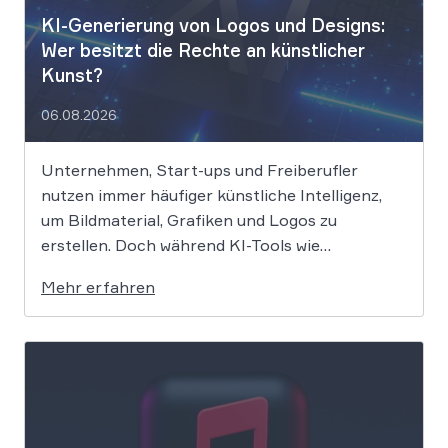
KI-Generierung von Logos und Designs:
Wer besitzt die Rechte an künstlicher
Kunst?
06.08.2026
Unternehmen, Start-ups und Freiberufler
nutzen immer häufiger künstliche Intelligenz,
um Bildmaterial, Grafiken und Logos zu
erstellen. Doch während KI-Tools wie
Midjourney, DALL-E oder Stable Diffusion in
Mehr erfahren
Sekundenschnelle beeindruckende Ergebnisse
liefern, wirft der Einsatz von Algorithmen in der
Kreativbranche komplexe juristische Fragen
auf. Das Urheberrecht, das Markenrecht und
das Patentrecht […]