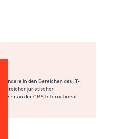
esondere in den Bereichen des IT-,
zahlreicher juristischer
fessor an der CBS International