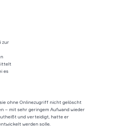
 zur
en
ittelt
i es
ie ohne Onlinezugriff nicht gelöscht
en – mit sehr geringem Aufwand wieder
theißt und verteidigt, hatte er
ntwickelt werden solle.