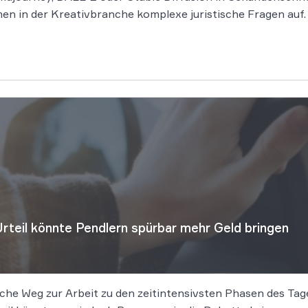
thmen in der Kreativbranche komplexe juristische Fragen au
Urteil könnte Pendlern spürbar mehr Geld bringen
che Weg zur Arbeit zu den zeitintensivsten Phasen des Tages