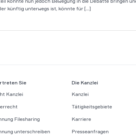
eil könnte nun jedoch Bewegung in die Debatte bringen un
r künftig unterwegs ist, könnte für […]
rtreten Sie
Die Kanzlei
ht Kanzlei
Kanzlei
errecht
Tätigkeitsgebiete
nung Filesharing
Karriere
nung unterschreiben
Presseanfragen