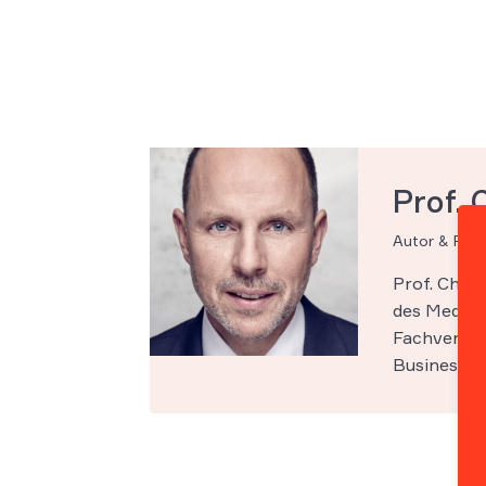
Prof. 
Autor & Par
Prof. Chri
des Medien-
Fachveröff
Business Sc