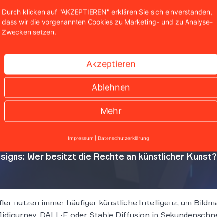
Durch klicken auf "AKZEPTIEREN" erklären Sie sich einverstanden,
dass wir die vorgenannten Cookies zu Marketing- und zu Analyse-
Zwecken setzen.
Akzeptieren
Ablehnen
Mehr
Impressum
|
Datenschutzerklärung
igns: Wer besitzt die Rechte an künstlicher Kunst?
er nutzen immer häufiger künstliche Intelligenz, um Bildma
 Midjourney, DALL-E oder Stable Diffusion in Sekundenschn