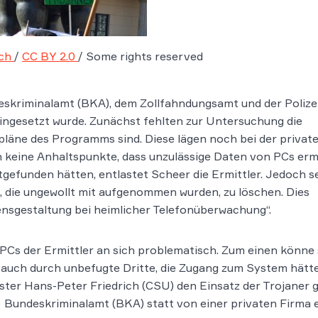
ach
/
CC BY 2.0
/ Some rights reserved
eskriminalamt (BKA), dem Zollfahndungsamt und der Polizei
ngesetzt wurde. Zunächst fehlten zur Untersuchung die
upläne des Programms sind. Diese lägen noch bei der privat
h keine Anhaltspunkte, dass unzulässige Daten von PCs erm
funden hätten, entlastet Scheer die Ermittler. Jedoch se
, die ungewollt mit aufgenommen wurden, zu löschen. Dies
nsgestaltung bei heimlicher Telefonüberwachung“.
PCs der Ermittler an sich problematisch. Zum einen könne s
auch durch unbefugte Dritte, die Zugang zum System hätt
ter Hans-Peter Friedrich (CSU) den Einsatz der Trojaner gu
 Bundeskriminalamt (BKA) statt von einer privaten Firma e