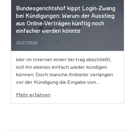
Bundesgerichtshof kippt Login-Zwang
bei Kündigungen: Warum der Ausstieg
aus Online-Verträgen künftig noch
einfacher werden könnte
30.07.2026
Wer im Internet einen Vertrag abschließt,
soll ihn ebenso einfach wieder kündigen
können. Doch manche Anbieter verlangen
vor der Kündigung die Eingabe von
Kundennummern, Passwörtern oder Login-
Mehr erfahren
Daten. Der Bundesgerichtshof prüft nun in
zwei Grundsatzverfahren, ob diese Praxis
gegen die gesetzlichen Vorgaben zum
Kündigungsbutton verstößt. Der
Gesetzgeber hat für Online-Verträge […]