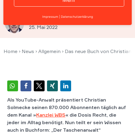
Der Taschenanwalt
Impressum
|
Datenschutzerklärung
Prof. Christian Solmecke
25. Mai 2022
Home
›
News
›
Allgemein
›
Das neue Buch von Christian S
Als YouTube-Anwalt präsentiert Christian
Solmecke seinen 870.000 Abonnenten täglich auf
dem Kanal »
Kanzlei WBS
« die Dosis Recht, die
jeder im Alltag benötigt. Nun teilt er sein Wissen
auch in Buchform: „Der Taschenanwalt“