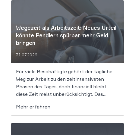
Wegezeit als Arbeitszeit: Neues Urteil
könnte Pendlern spürbar mehr Geld
bringen
31.07.2026
Für viele Beschäftigte gehört der tägliche
Weg zur Arbeit zu den zeitintensivsten
Phasen des Tages, doch finanziell bleibt
diese Zeit meist unberücksichtigt. Das
EuGH-Urteil könnte nun jedoch Bewegung
Mehr erfahren
in die Debatte bringen und vielen
Arbeitnehmern den Weg zu einer Vergütung
der Wegezeit ebnen. Wer künftig unterwegs
ist, könnte für […]