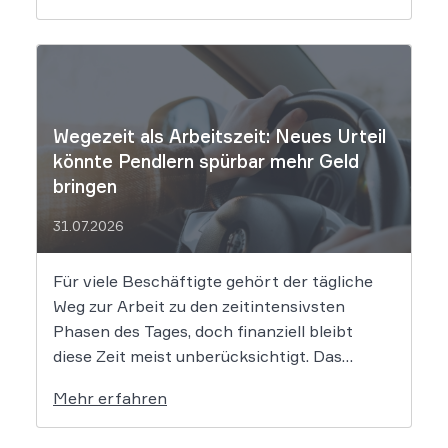
Ergebnisse liefern, wirft der Einsatz von
Algorithmen in der Kreativbranche
komplexe juristische Fragen auf. Das
Urheberrecht, das Markenrecht und das
Patentrecht […]
Wegezeit als Arbeitszeit: Neues Urteil
könnte Pendlern spürbar mehr Geld
bringen
31.07.2026
Für viele Beschäftigte gehört der tägliche
Weg zur Arbeit zu den zeitintensivsten
Phasen des Tages, doch finanziell bleibt
diese Zeit meist unberücksichtigt. Das
EuGH-Urteil könnte nun jedoch Bewegung
Mehr erfahren
in die Debatte bringen und vielen
Arbeitnehmern den Weg zu einer Vergütung