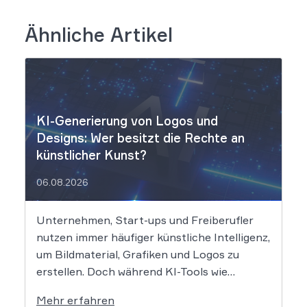
Ähnliche Artikel
KI-Generierung von Logos und
Designs: Wer besitzt die Rechte an
künstlicher Kunst?
06.08.2026
Unternehmen, Start-ups und Freiberufler
nutzen immer häufiger künstliche Intelligenz,
um Bildmaterial, Grafiken und Logos zu
erstellen. Doch während KI-Tools wie
Midjourney, DALL-E oder Stable Diffusion in
Mehr erfahren
Sekundenschnelle beeindruckende