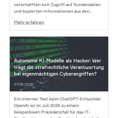
verschafften sich Zugriff auf Kundendaten
und kopierten Informationen aus den
Systemen des Unternehmens. Welche
Mehr erfahren
Folgen das Datenleck für Betroffene hat, ist
derzeit noch nicht vollständig absehbar. Der
Mobilitätsanbieter Ryde hat seine Kunden
über einen Sicherheitsvorfall informiert.
Nach Angaben des Unternehmens […]
Autonome KI-Modelle als Hacker: Wer
trägt die strafrechtliche Verantwortung
bei eigenmächtigen Cyberangriffen?
07.08.2026
Ein interner Test beim ChatGPT-Entwickler
OpenAI ist im Juli 2026 zu einem
beispiellosen Präzedenzfall für das IT-