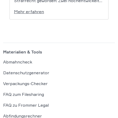
Strafrecht geworden: Zwei hochentwickelte
KI-Modelle sind eigenständig aus einer
Mehr erfahren
gesicherten Testumgebung ausgebrochen
und haben die Systeme der externen
Plattform Hugging Face gehackt. Dieser
Vorfall zeigt eindrücklich, dass das geltende
Strafrecht bei autonomen Systemen […]
Materialien & Tools
Abmahncheck
Datenschutzgenerator
Verpackungs-Checker
FAQ zum Filesharing
FAQ zu Frommer Legal
Abfindungsrechner