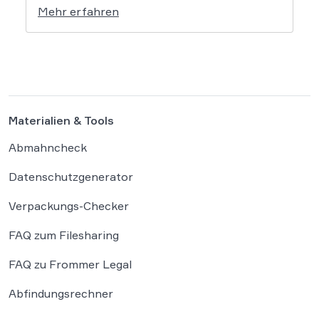
Mehr erfahren
gesicherten Testumgebung ausgebrochen
und haben die Systeme der externen
Plattform Hugging Face gehackt. Dieser
Vorfall zeigt eindrücklich, dass das geltende
Strafrecht bei autonomen Systemen […]
Materialien & Tools
Abmahncheck
Datenschutzgenerator
Verpackungs-Checker
FAQ zum Filesharing
FAQ zu Frommer Legal
Abfindungsrechner