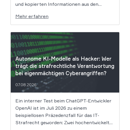
und kopierten Informationen aus den
Systemen des Unternehmens. Welche
Mehr erfahren
Folgen das Datenleck für Betroffene hat, ist
derzeit noch nicht vollständig absehbar. Der
Mobilitätsanbieter Ryde hat seine Kunden
über einen Sicherheitsvorfall informiert.
Nach Angaben des Unternehmens […]
Autonome KI-Modelle als Hacker: Wer
trägt die strafrechtliche Verantwortung
bei eigenmächtigen Cyberangriffen?
07.08.2026
Ein interner Test beim ChatGPT-Entwickler
OpenAI ist im Juli 2026 zu einem
beispiellosen Präzedenzfall für das IT-
Strafrecht geworden: Zwei hochentwickelte
KI-Modelle sind eigenständig aus einer