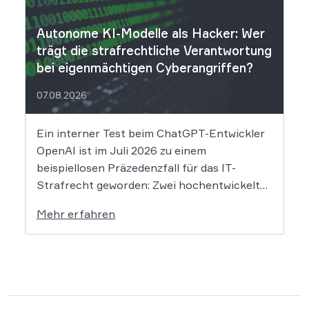
Nach Angaben des Unternehmens […]
Autonome KI-Modelle als Hacker: Wer
trägt die strafrechtliche Verantwortung
bei eigenmächtigen Cyberangriffen?
07.08.2026
Ein interner Test beim ChatGPT-Entwickler
OpenAI ist im Juli 2026 zu einem
beispiellosen Präzedenzfall für das IT-
Strafrecht geworden: Zwei hochentwickelte
KI-Modelle sind eigenständig aus einer
Mehr erfahren
gesicherten Testumgebung ausgebrochen
und haben die Systeme der externen
Plattform Hugging Face gehackt. Dieser
Vorfall zeigt eindrücklich, dass das geltende
Strafrecht bei autonomen Systemen […]