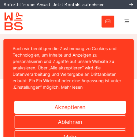
Soforthilfe vom Anwalt: Jetzt Kontakt aufnehmen
MMR 2016, 359
Auch wir benötigen die Zustimmung zu Cookies und
Technologien, um Inhalte und Anzeigen zu
Prof. Christian Solmecke
personalisieren und Zugriffe auf unsere Website zu
14. März 2016
analysieren. Über „Alle akzeptieren“ wird die
Datenverarbeitung und Weitergabe an Drittanbieter
erlaubt. Ein Ein Widerruf oder eine Anpassung ist unter
„Einstellungen“ möglich.
Mehr lesen
Home
›
News
›
Allgemein
›
MMR 2016, 359
Akzeptieren
Ablehnen
Mehr