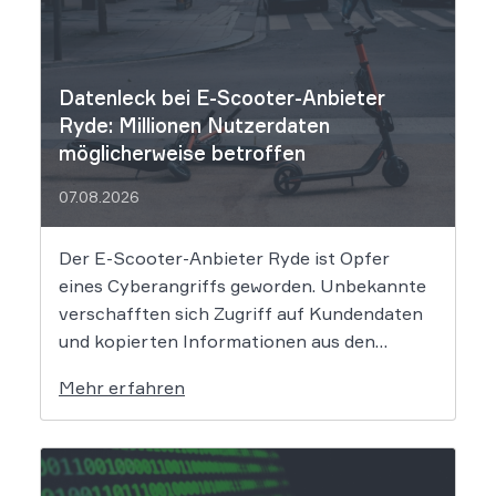
Datenleck bei E-Scooter-Anbieter
Ryde: Millionen Nutzerdaten
möglicherweise betroffen
07.08.2026
Der E-Scooter-Anbieter Ryde ist Opfer
eines Cyberangriffs geworden. Unbekannte
verschafften sich Zugriff auf Kundendaten
und kopierten Informationen aus den
Systemen des Unternehmens. Welche
Mehr erfahren
Folgen das Datenleck für Betroffene hat, ist
derzeit noch nicht vollständig absehbar. Der
Mobilitätsanbieter Ryde hat seine Kunden
über einen Sicherheitsvorfall informiert.