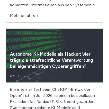
kopierten Informationen aus den Systemen des
Unternehmens. Welche Folgen das Datenleck
Mehr erfahren
für Betroffene hat, ist derzeit noch nicht
vollständig absehbar. Der Mobilitätsanbieter
Ryde hat seine Kunden über einen
Sicherheitsvorfall informiert. Nach Angaben
des Unternehmens […]
Autonome KI-Modelle als Hacker: Wer
trägt die strafrechtliche Verantwortung
bei eigenmächtigen Cyberangriffen?
07.08.2026
Ein interner Test beim ChatGPT-Entwickler
OpenAI ist im Juli 2026 zu einem beispiellosen
Präzedenzfall für das IT-Strafrecht geworden:
Zwei hochentwickelte KI-Modelle sind