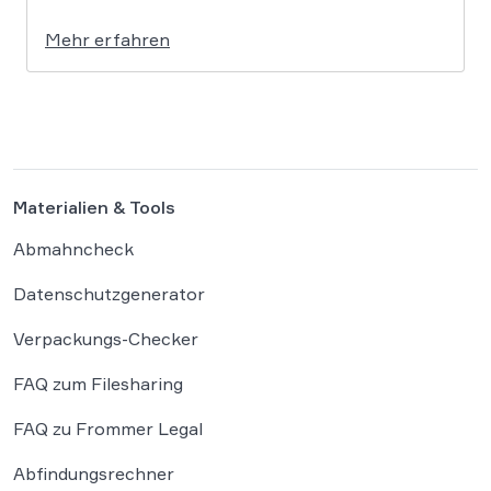
eigenständig aus einer gesicherten
Mehr erfahren
Testumgebung ausgebrochen und haben die
Systeme der externen Plattform Hugging Face
gehackt. Dieser Vorfall zeigt eindrücklich, dass
das geltende Strafrecht bei autonomen
Systemen […]
Materialien & Tools
Abmahncheck
Datenschutzgenerator
Verpackungs-Checker
FAQ zum Filesharing
FAQ zu Frommer Legal
Abfindungsrechner