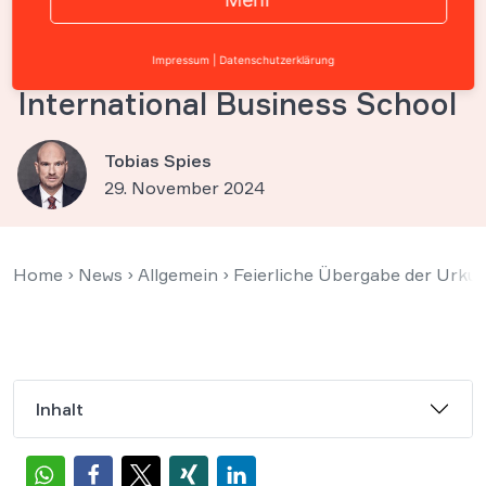
Solmecke wird
Honorarprofessor an der CBS
Impressum
|
Datenschutzerklärung
International Business School
Tobias Spies
29. November 2024
Home
›
News
›
Allgemein
›
Feierliche Übergabe der Urku
Inhalt