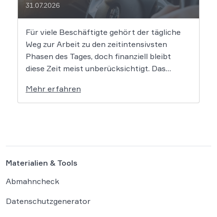
31.07.2026
Für viele Beschäftigte gehört der tägliche
Weg zur Arbeit zu den zeitintensivsten
Phasen des Tages, doch finanziell bleibt
diese Zeit meist unberücksichtigt. Das
EuGH-Urteil könnte nun jedoch Bewegung
Mehr erfahren
in die Debatte bringen und vielen
Arbeitnehmern den Weg zu einer Vergütung
der Wegezeit ebnen. Wer künftig unterwegs
ist, könnte für […]
Materialien & Tools
Abmahncheck
Datenschutzgenerator