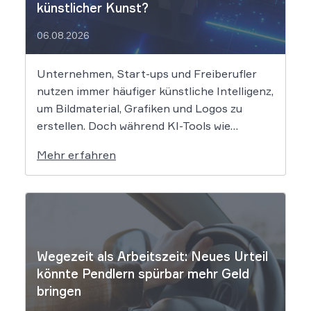
künstlicher Kunst?
06.08.2026
Unternehmen, Start-ups und Freiberufler
nutzen immer häufiger künstliche Intelligenz,
um Bildmaterial, Grafiken und Logos zu
erstellen. Doch während KI-Tools wie
Midjourney, DALL-E oder Stable Diffusion in
Mehr erfahren
Sekundenschnelle beeindruckende
Ergebnisse liefern, wirft der Einsatz von
Algorithmen in der Kreativbranche
komplexe juristische Fragen auf. Das
Urheberrecht, das Markenrecht und das
Patentrecht […]
Wegezeit als Arbeitszeit: Neues Urteil
könnte Pendlern spürbar mehr Geld
bringen