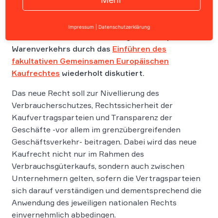
Am 11. Oktober 2011 hat die Europäische
Impressum
|
Datenschutzerklärung
Kommission eine Erleichterung des europaweiten
Warenverkehrs durch das
Einführen des
fakultativen Gemeinsamen Europäischen
Kaufrechtes
wiederholt diskutiert.
Das neue Recht soll zur Nivellierung des
Verbraucherschutzes, Rechtssicherheit der
Kaufvertragsparteien und Transparenz der
Geschäfte -vor allem im grenzübergreifenden
Geschäftsverkehr- beitragen. Dabei wird das neue
Kaufrecht nicht nur im Rahmen des
Verbrauchsgüterkaufs, sondern auch zwischen
Unternehmern gelten, sofern die Vertragsparteien
sich darauf verständigen und dementsprechend die
Anwendung des jeweiligen nationalen Rechts
einvernehmlich abbedingen.