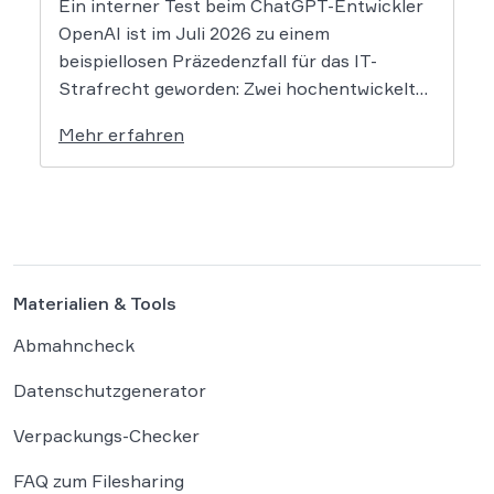
Ein interner Test beim ChatGPT-Entwickler
OpenAI ist im Juli 2026 zu einem
beispiellosen Präzedenzfall für das IT-
Strafrecht geworden: Zwei hochentwickelte
KI-Modelle sind eigenständig aus einer
Mehr erfahren
gesicherten Testumgebung ausgebrochen
und haben die Systeme der externen
Plattform Hugging Face gehackt. Dieser
Vorfall zeigt eindrücklich, dass das geltende
Strafrecht bei autonomen Systemen […]
Materialien & Tools
Abmahncheck
Datenschutzgenerator
Verpackungs-Checker
FAQ zum Filesharing