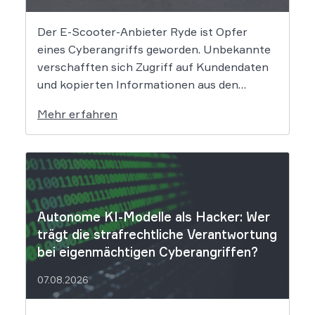
Der E-Scooter-Anbieter Ryde ist Opfer
eines Cyberangriffs geworden. Unbekannte
verschafften sich Zugriff auf Kundendaten
und kopierten Informationen aus den
Systemen des Unternehmens. Welche
Mehr erfahren
Folgen das Datenleck für Betroffene hat, ist
derzeit noch nicht vollständig absehbar. Der
Mobilitätsanbieter Ryde hat seine Kunden
über einen Sicherheitsvorfall informiert.
Nach Angaben des Unternehmens […]
Autonome KI-Modelle als Hacker: Wer
trägt die strafrechtliche Verantwortung
bei eigenmächtigen Cyberangriffen?
07.08.2026