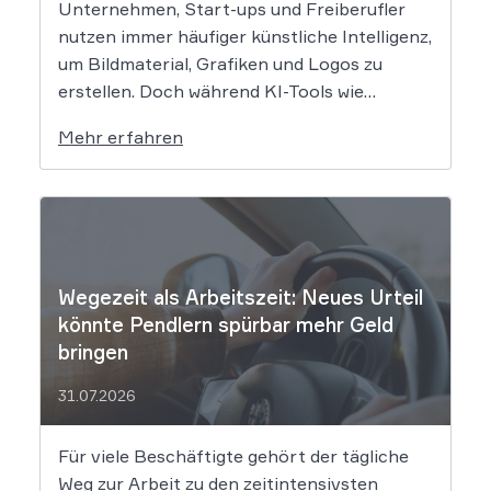
Unternehmen, Start-ups und Freiberufler
nutzen immer häufiger künstliche Intelligenz,
um Bildmaterial, Grafiken und Logos zu
erstellen. Doch während KI-Tools wie
Midjourney, DALL-E oder Stable Diffusion in
Mehr erfahren
Sekundenschnelle beeindruckende
Ergebnisse liefern, wirft der Einsatz von
Algorithmen in der Kreativbranche
komplexe juristische Fragen auf. Das
Urheberrecht, das Markenrecht und das
Patentrecht […]
Wegezeit als Arbeitszeit: Neues Urteil
könnte Pendlern spürbar mehr Geld
bringen
31.07.2026
Für viele Beschäftigte gehört der tägliche
Weg zur Arbeit zu den zeitintensivsten