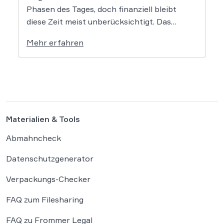
Phasen des Tages, doch finanziell bleibt
diese Zeit meist unberücksichtigt. Das
EuGH-Urteil könnte nun jedoch Bewegung
Mehr erfahren
in die Debatte bringen und vielen
Arbeitnehmern den Weg zu einer Vergütung
der Wegezeit ebnen. Wer künftig unterwegs
ist, könnte für […]
Materialien & Tools
Abmahncheck
Datenschutzgenerator
Verpackungs-Checker
FAQ zum Filesharing
FAQ zu Frommer Legal