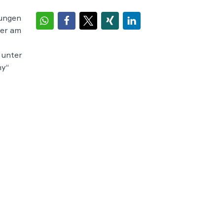
rungen
her am
 unter
ny“