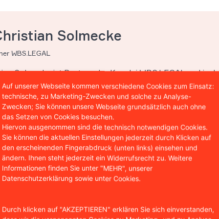
Christian Solmecke
tner WBS.LEGAL
stian Solmecke ist Partner der Kanzlei WBS.LEGAL und insb
 und des Internetrechts tätig. Darüber hinaus ist er Autor 
Auf unserer Webseite kommen verschiedene Cookies zum Einsatz:
entlichungen in diesen Bereichen und lehrt als Honorarpro
technische, zu Marketing-Zwecken und solche zu Analyse-
Zwecken; Sie können unsere Webseite grundsätzlich auch ohne
hool in Köln.
das Setzen von Cookies besuchen.
Hiervon ausgenommen sind die technisch notwendigen Cookies.
Sie können die aktuellen Einstellungen jederzeit durch Klicken auf
den erscheinenden Fingerabdruck (unten links) einsehen und
ändern. Ihnen steht jederzeit ein Widerrufsrecht zu. Weitere
Informationen finden Sie unter "MEHR", unserer
Datenschutzerklärung sowie unter Cookies.
Durch klicken auf "AKZEPTIEREN" erklären Sie sich einverstanden,