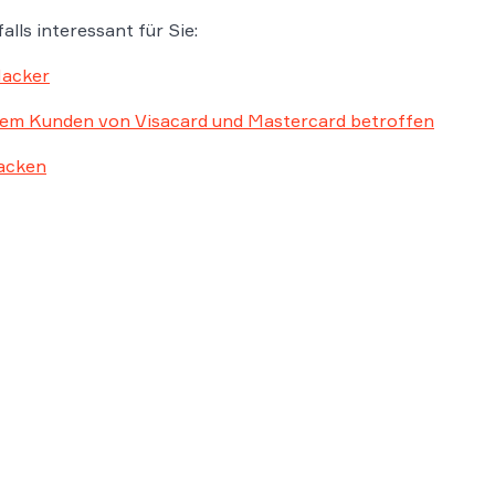
alls interessant für Sie:
Hacker
llem Kunden von Visacard und Mastercard betroffen
acken