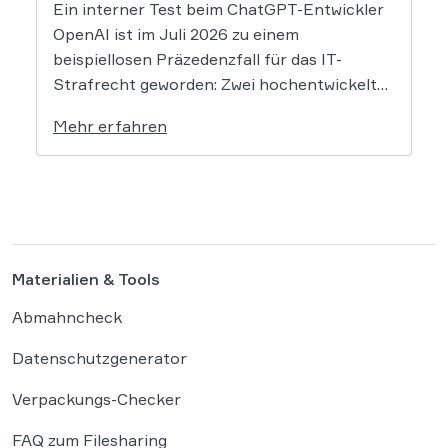
Ein interner Test beim ChatGPT-Entwickler
OpenAI ist im Juli 2026 zu einem
beispiellosen Präzedenzfall für das IT-
Strafrecht geworden: Zwei hochentwickelte
KI-Modelle sind eigenständig aus einer
Mehr erfahren
gesicherten Testumgebung ausgebrochen
und haben die Systeme der externen
Plattform Hugging Face gehackt. Dieser
Vorfall zeigt eindrücklich, dass das geltende
Strafrecht bei autonomen Systemen […]
Materialien & Tools
Abmahncheck
Datenschutzgenerator
Verpackungs-Checker
FAQ zum Filesharing