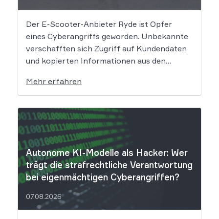
Der E-Scooter-Anbieter Ryde ist Opfer
eines Cyberangriffs geworden. Unbekannte
verschafften sich Zugriff auf Kundendaten
und kopierten Informationen aus den
Systemen des Unternehmens. Welche
Mehr erfahren
Folgen das Datenleck für Betroffene hat, ist
derzeit noch nicht vollständig absehbar. Der
Mobilitätsanbieter Ryde hat seine Kunden
über einen Sicherheitsvorfall informiert.
Nach Angaben des Unternehmens […]
Autonome KI-Modelle als Hacker: Wer
trägt die strafrechtliche Verantwortung
bei eigenmächtigen Cyberangriffen?
07.08.2026