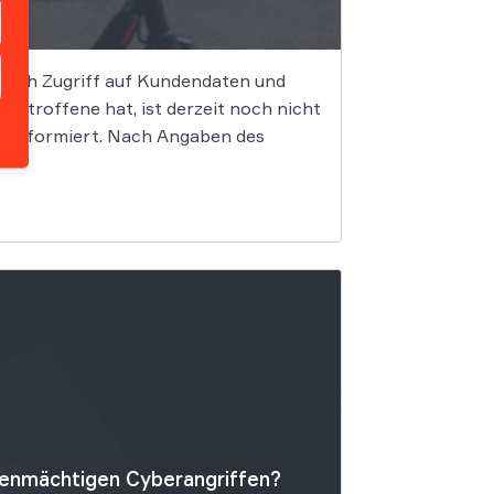
 sich Zugriff auf Kundendaten und
etroffene hat, ist derzeit noch nicht
ll informiert. Nach Angaben des
igenmächtigen Cyberangriffen?