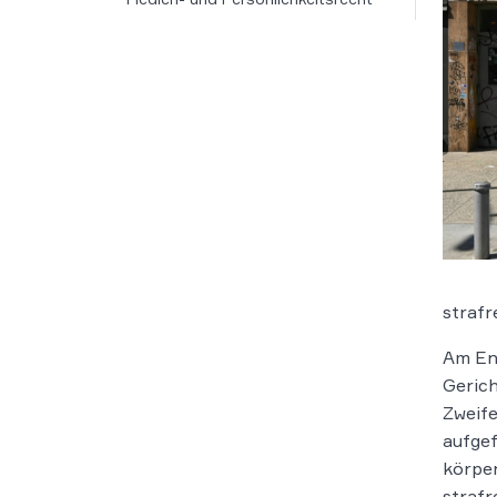
strafr
Am End
Gerich
Zweife
aufgef
körper
strafr