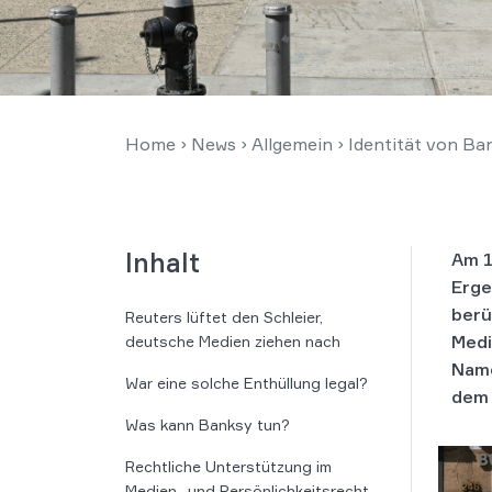
Home
›
News
›
Allgemein
›
Identität von Ban
Inhalt
Am 1
Erge
berü
Reuters lüftet den Schleier,
Medi
deutsche Medien ziehen nach
Name
War eine solche Enthüllung legal?
dem 
Was kann Banksy tun?
Rechtliche Unterstützung im
Medien- und Persönlichkeitsrecht