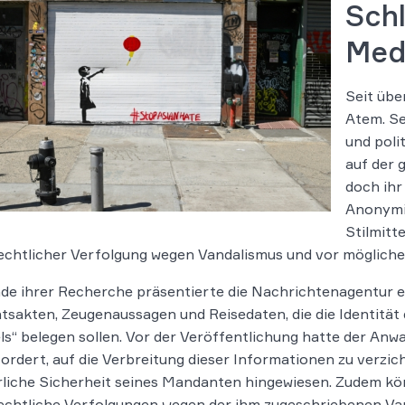
Schl
Med
Seit übe
Atem. Se
und pol
auf der 
doch ihr
Anonymit
Stilmitt
echtlicher Verfolgung wegen Vandalismus und vor mögliche
e ihrer Recherche präsentierte die Nachrichtenagentur ei
tsakten, Zeugenaussagen und Reisedaten, die die Identität 
ls“ belegen sollen. Vor der Veröffentlichung hatte der Anw
ordert, auf die Verbreitung dieser Informationen zu verzich
liche Sicherheit seines Mandanten hingewiesen. Zudem kön
echtliche Verfolgungen wegen der ihm zugeschriebenen Van