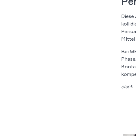
Per
Diese 
kollid
Person
Mittel
Bei WB
Phase,
Kontak
kompe
clsch