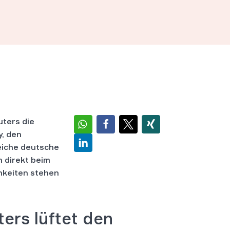
uters die
, den
reiche deutsche
 direkt beim
hkeiten stehen
ers lüftet den