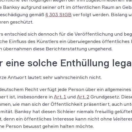
e Banksy aufgrund seiner oft im öffentlichen Raum an G
eschädigung gemäß
§ 303 StGB
verfolgt werden. Bislang 
ren geschützt.
s entschied sich dennoch für die Veröffentlichung und begr
sche Einfluss des Künstlers ein überwiegendes öffentliches
n übernahmen diese Berichterstattung umgehend.
 eine solche Enthüllung lega
rze Antwort lautet: sehr wahrscheinlich nicht.
eutschem Recht verfügt jede Person über ein allgemeines 
ert ist, insbesondere in
Art. 1
und
Art. 2
Grundgesetz. Diese
men, wie man sich der Öffentlichkeit präsentiert, auch un
ität. Banksy hat diesen Schleier niemals freiwillig gelüftet
, denn ein öffentliches Interesse kann nicht ohne Weiter
ne Person bewusst geheim halten möchte.