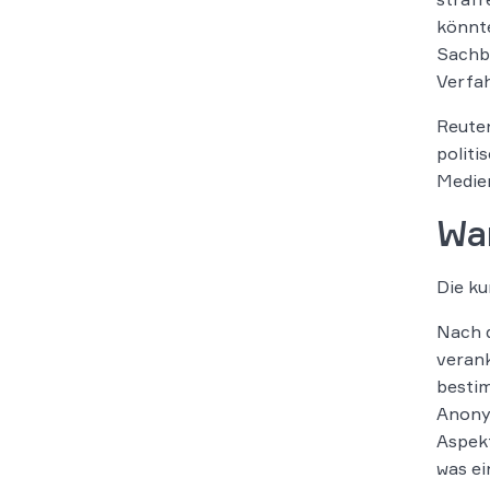
könnt
Sachb
Verfah
Reuter
politi
Medie
War
Die ku
Nach d
verank
bestim
Anonym
Aspekt
was ei