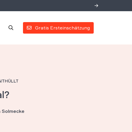
Gratis Ersteinschätzung
ENTHÜLLT
al?
an Solmecke