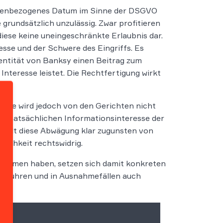
sonenbezogenes Datum im Sinne der DSGVO
 grundsätzlich unzulässig. Zwar profitieren
iese keine uneingeschränkte Erlaubnis dar.
sse und der Schwere des Eingriffs. Es
dentität von Banksy einen Beitrag zum
nteresse leistet. Die Rechtfertigung wirkt
. Sie wird jedoch von den Gerichten nicht
em tatsächlichen Informationsinteresse der
l fällt diese Abwägung klar zugunsten von
lichkeit rechtswidrig.
nommen haben, setzen sich damit konkreten
en führen und in Ausnahmefällen auch