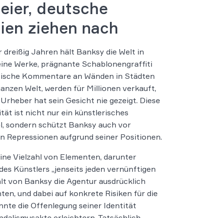
eier, deutsche
ien ziehen nach
r dreißig Jahren hält Banksy die Welt in
ine Werke, prägnante Schablonengraffiti
itische Kommentare an Wänden in Städten
ganzen Welt, werden für Millionen verkauft,
 Urheber hat sein Gesicht nie gezeigt. Diese
ät ist nicht nur ein künstlerisches
el, sondern schützt Banksy auch vor
n Repressionen aufgrund seiner Positionen.
ne Vielzahl von Elementen, darunter
des Künstlers „jenseits jeden vernünftigen
alt von Banksy die Agentur ausdrücklich
ten, und dabei auf konkrete Risiken für die
nte die Offenlegung seiner Identität
dalismusakte erleichtern. Tatsächlich