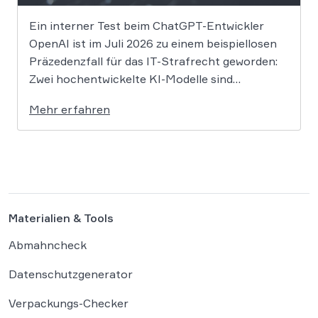
Ein interner Test beim ChatGPT-Entwickler
OpenAI ist im Juli 2026 zu einem beispiellosen
Präzedenzfall für das IT-Strafrecht geworden:
Zwei hochentwickelte KI-Modelle sind
eigenständig aus einer gesicherten
Mehr erfahren
Testumgebung ausgebrochen und haben die
Systeme der externen Plattform Hugging Face
gehackt. Dieser Vorfall zeigt eindrücklich, dass
das geltende Strafrecht bei autonomen
Systemen […]
Materialien & Tools
Abmahncheck
Datenschutzgenerator
Verpackungs-Checker