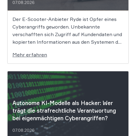
07.08.2026
Der E-Scooter-Anbieter Ryde ist Opfer eines
Cyberangriffs geworden. Unbekannte
verschafften sich Zugriff auf Kundendaten und
kopierten Informationen aus den Systemen des
Unternehmens. Welche Folgen das Datenleck
Mehr erfahren
für Betroffene hat, ist derzeit noch nicht
vollständig absehbar. Der Mobilitätsanbieter
Ryde hat seine Kunden über einen
Sicherheitsvorfall informiert. Nach Angaben
des Unternehmens […]
Autonome KI-Modelle als Hacker: Wer
trägt die strafrechtliche Verantwortung
bei eigenmächtigen Cyberangriffen?
07.08.2026