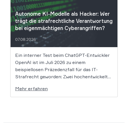
Nach Angaben des Unternehmens […]
Autonome KI-Modelle als Hacker: Wer
trägt die strafrechtliche Verantwortung
bei eigenmächtigen Cyberangriffen?
07.08.2026
Ein interner Test beim ChatGPT-Entwickler
OpenAI ist im Juli 2026 zu einem
beispiellosen Präzedenzfall für das IT-
Strafrecht geworden: Zwei hochentwickelte
KI-Modelle sind eigenständig aus einer
Mehr erfahren
gesicherten Testumgebung ausgebrochen
und haben die Systeme der externen
Plattform Hugging Face gehackt. Dieser
Vorfall zeigt eindrücklich, dass das geltende
Strafrecht bei autonomen Systemen […]