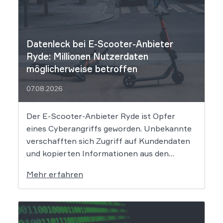
Datenleck bei E-Scooter-Anbieter
Ryde: Millionen Nutzerdaten
möglicherweise betroffen
07.08.2026
Der E-Scooter-Anbieter Ryde ist Opfer
eines Cyberangriffs geworden. Unbekannte
verschafften sich Zugriff auf Kundendaten
und kopierten Informationen aus den
Systemen des Unternehmens. Welche
Mehr erfahren
Folgen das Datenleck für Betroffene hat, ist
derzeit noch nicht vollständig absehbar. Der
Mobilitätsanbieter Ryde hat seine Kunden
über einen Sicherheitsvorfall informiert.