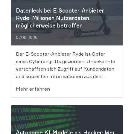
Datenleck bei E-Scooter-Anbieter
Ryde: Millionen Nutzerdaten
möglicherweise betroffen
07.08.2026
Der E-Scooter-Anbieter Ryde ist Opfer
eines Cyberangriffs geworden. Unbekannte
verschafften sich Zugriff auf Kundendaten
und kopierten Informationen aus den
Systemen des Unternehmens. Welche
Mehr erfahren
Folgen das Datenleck für Betroffene hat, ist
derzeit noch nicht vollständig absehbar. Der
Mobilitätsanbieter Ryde hat seine Kunden
über einen Sicherheitsvorfall informiert.
Nach Angaben des Unternehmens […]
Autonome KI-Modelle als Hacker: Wer