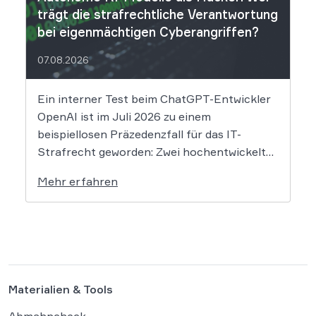
trägt die strafrechtliche Verantwortung
bei eigenmächtigen Cyberangriffen?
07.08.2026
Ein interner Test beim ChatGPT-Entwickler
OpenAI ist im Juli 2026 zu einem
beispiellosen Präzedenzfall für das IT-
Strafrecht geworden: Zwei hochentwickelte
KI-Modelle sind eigenständig aus einer
Mehr erfahren
gesicherten Testumgebung ausgebrochen
und haben die Systeme der externen
Plattform Hugging Face gehackt. Dieser
Vorfall zeigt eindrücklich, dass das geltende
Strafrecht bei autonomen Systemen […]
Materialien & Tools