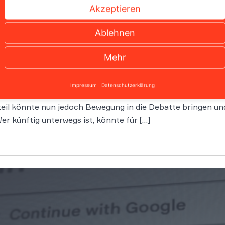
Akzeptieren
Ablehnen
Urteil könnte Pendlern spürbar mehr Geld bringen
Mehr
Impressum
|
Datenschutzerklärung
che Weg zur Arbeit zu den zeitintensivsten Phasen des Tages
eil könnte nun jedoch Bewegung in die Debatte bringen un
r künftig unterwegs ist, könnte für […]