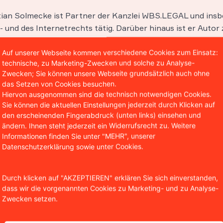
stian Solmecke ist Partner der Kanzlei WBS.LEGAL und insb
 und des Internetrechts tätig. Darüber hinaus ist er Autor 
entlichungen in diesen Bereichen und lehrt als Honorarpro
hool in Köln.
Auf unserer Webseite kommen verschiedene Cookies zum Einsatz:
technische, zu Marketing-Zwecken und solche zu Analyse-
Zwecken; Sie können unsere Webseite grundsätzlich auch ohne
das Setzen von Cookies besuchen.
Hiervon ausgenommen sind die technisch notwendigen Cookies.
Sie können die aktuellen Einstellungen jederzeit durch Klicken auf
den erscheinenden Fingerabdruck (unten links) einsehen und
ändern. Ihnen steht jederzeit ein Widerrufsrecht zu. Weitere
Informationen finden Sie unter "MEHR", unserer
Datenschutzerklärung sowie unter Cookies.
Durch klicken auf "AKZEPTIEREN" erklären Sie sich einverstanden,
dass wir die vorgenannten Cookies zu Marketing- und zu Analyse-
Zwecken setzen.