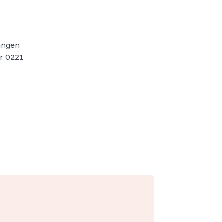
nungen
er 0221