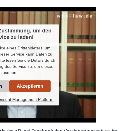
 Zustimmung, um den
ice zu laden!
ce eines Drittanbieters, um
Dieser Service kann Daten zu
tte lesen Sie die Details durch
g des Service zu, um dieses
nzusehen.
n
Akzeptieren
Consent Management Platform
rlaubs z.B. bei Facebook den Versicherungsschutz im