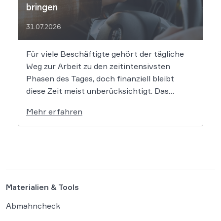
bringen
31.07.2026
Für viele Beschäftigte gehört der tägliche
Weg zur Arbeit zu den zeitintensivsten
Phasen des Tages, doch finanziell bleibt
diese Zeit meist unberücksichtigt. Das
EuGH-Urteil könnte nun jedoch Bewegung
Mehr erfahren
in die Debatte bringen und vielen
Arbeitnehmern den Weg zu einer Vergütung
der Wegezeit ebnen. Wer künftig unterwegs
ist, könnte für […]
Materialien & Tools
Abmahncheck