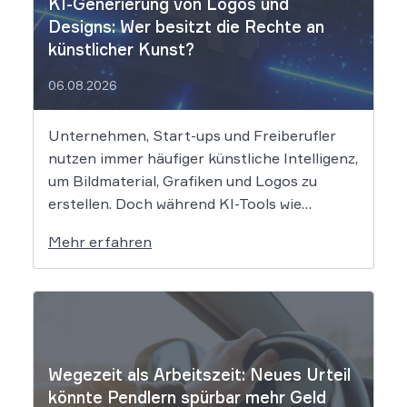
KI-Generierung von Logos und
Designs: Wer besitzt die Rechte an
künstlicher Kunst?
06.08.2026
Unternehmen, Start-ups und Freiberufler
nutzen immer häufiger künstliche Intelligenz,
um Bildmaterial, Grafiken und Logos zu
erstellen. Doch während KI-Tools wie
Midjourney, DALL-E oder Stable Diffusion in
Mehr erfahren
Sekundenschnelle beeindruckende
Ergebnisse liefern, wirft der Einsatz von
Algorithmen in der Kreativbranche
komplexe juristische Fragen auf. Das
Urheberrecht, das Markenrecht und das
Patentrecht […]
Wegezeit als Arbeitszeit: Neues Urteil
könnte Pendlern spürbar mehr Geld