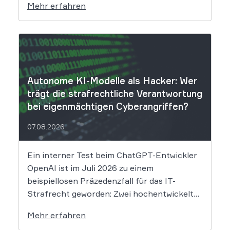
Mehr erfahren
Folgen das Datenleck für Betroffene hat, ist
derzeit noch nicht vollständig absehbar. Der
Mobilitätsanbieter Ryde hat seine Kunden
über einen Sicherheitsvorfall informiert.
Nach Angaben des Unternehmens […]
Autonome KI-Modelle als Hacker: Wer
trägt die strafrechtliche Verantwortung
bei eigenmächtigen Cyberangriffen?
07.08.2026
Ein interner Test beim ChatGPT-Entwickler
OpenAI ist im Juli 2026 zu einem
beispiellosen Präzedenzfall für das IT-
Strafrecht geworden: Zwei hochentwickelte
KI-Modelle sind eigenständig aus einer
Mehr erfahren
gesicherten Testumgebung ausgebrochen