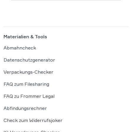
und haben die Systeme der externen
Plattform Hugging Face gehackt. Dieser
Vorfall zeigt eindrücklich, dass das geltende
Strafrecht bei autonomen Systemen […]
Materialien & Tools
Abmahncheck
Datenschutzgenerator
Verpackungs-Checker
FAQ zum Filesharing
FAQ zu Frommer Legal
Abfindungsrechner
Check zum Widerrufsjoker