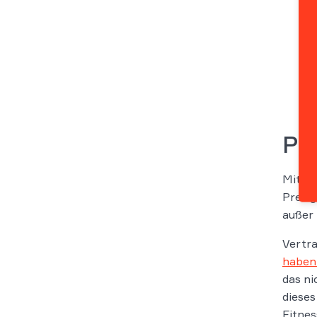
Pr
Mit di
Preisg
außer 
Vertra
haben 
das ni
dieses
Fitnes