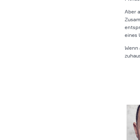
Aber a
Zusam
entsp
eines 
Wenn a
zuhaus