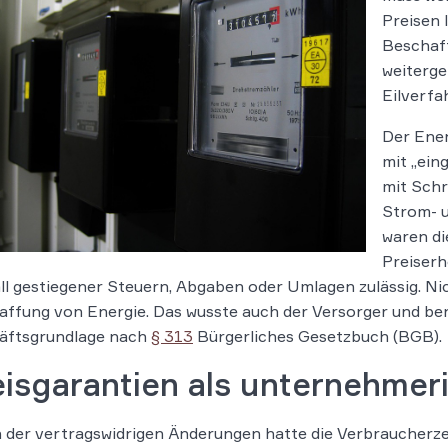
Preisen 
Beschaf
weiterge
Eilverfa
Der Ener
mit „ein
mit Schr
Strom- u
waren di
Preiserh
ll gestiegener Steuern, Abgaben oder Umlagen zulässig. Ni
ffung von Energie. Das wusste auch der Versorger und ber
äftsgrundlage nach
§ 313
Bürgerliches Gesetzbuch (BGB).
isgarantien als unternehmer
der vertragswidrigen Änderungen hatte die Verbraucherze