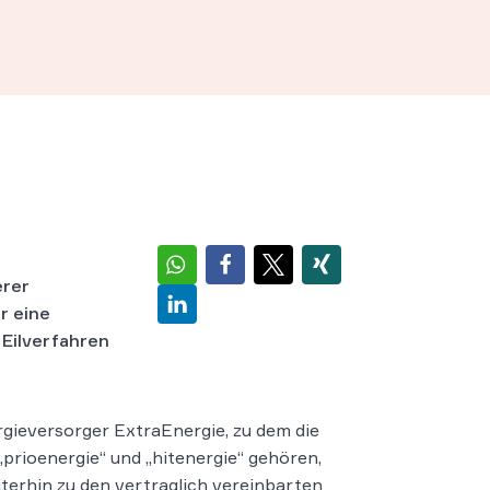
erer
r eine
 Eilverfahren
gieversorger ExtraEnergie, zu dem die
prioenergie“ und „hitenergie“ gehören,
terhin zu den vertraglich vereinbarten