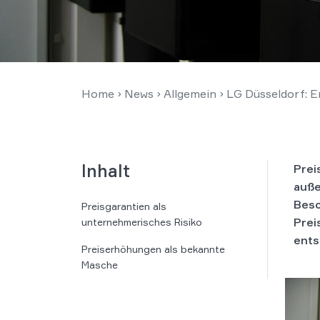
Home
›
News
›
Allgemein
›
LG Düsseldorf: E
Inhalt
Prei
auße
Besc
Preisgarantien als
Prei
unternehmerisches Risiko
ents
Preiserhöhungen als bekannte
Masche