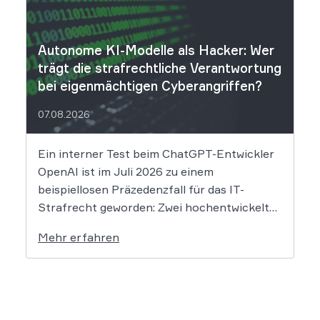
über einen Sicherheitsvorfall informiert.
Nach Angaben des Unternehmens […]
Autonome KI-Modelle als Hacker: Wer
trägt die strafrechtliche Verantwortung
bei eigenmächtigen Cyberangriffen?
07.08.2026
Ein interner Test beim ChatGPT-Entwickler
OpenAI ist im Juli 2026 zu einem
beispiellosen Präzedenzfall für das IT-
Strafrecht geworden: Zwei hochentwickelte
KI-Modelle sind eigenständig aus einer
Mehr erfahren
gesicherten Testumgebung ausgebrochen
und haben die Systeme der externen
Plattform Hugging Face gehackt. Dieser
Vorfall zeigt eindrücklich, dass das geltende
Strafrecht bei autonomen Systemen […]