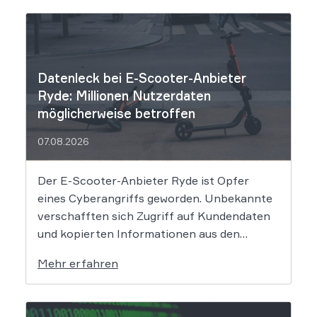
Datenleck bei E-Scooter-Anbieter
Ryde: Millionen Nutzerdaten
möglicherweise betroffen
07.08.2026
Der E-Scooter-Anbieter Ryde ist Opfer
eines Cyberangriffs geworden. Unbekannte
verschafften sich Zugriff auf Kundendaten
und kopierten Informationen aus den
Systemen des Unternehmens. Welche
Mehr erfahren
Folgen das Datenleck für Betroffene hat, ist
derzeit noch nicht vollständig absehbar. Der
Mobilitätsanbieter Ryde hat seine Kunden