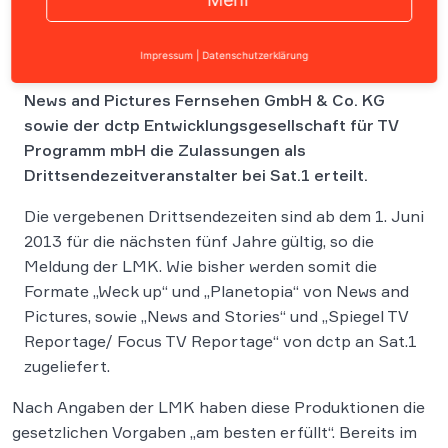
Die Landeszentrale für Medien und
Impressum
|
Datenschutzerklärung
Kommunikation (LMK) Rheinland-Pfalz hat der
News and Pictures Fernsehen GmbH & Co. KG
sowie der dctp Entwicklungsgesellschaft für TV
Programm mbH die Zulassungen als
Drittsendezeitveranstalter bei Sat.1 erteilt.
Die vergebenen Drittsendezeiten sind ab dem 1. Juni
2013 für die nächsten fünf Jahre gültig, so die
Meldung der LMK. Wie bisher werden somit die
Formate „Weck up“ und „Planetopia“ von News and
Pictures, sowie „News and Stories“ und „Spiegel TV
Reportage/ Focus TV Reportage“ von dctp an Sat.1
zugeliefert.
Nach Angaben der LMK haben diese Produktionen die
gesetzlichen Vorgaben „am besten erfüllt“. Bereits im