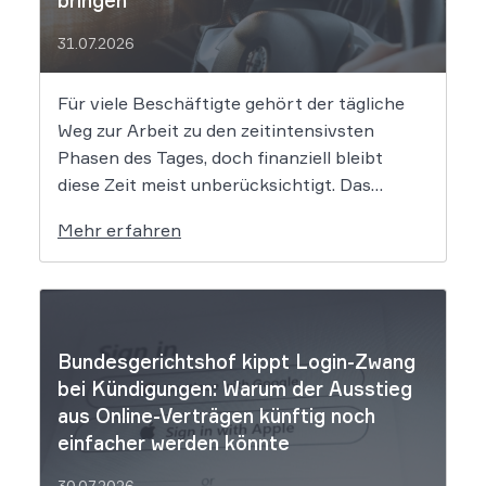
31.07.2026
Für viele Beschäftigte gehört der tägliche
Weg zur Arbeit zu den zeitintensivsten
Phasen des Tages, doch finanziell bleibt
diese Zeit meist unberücksichtigt. Das
EuGH-Urteil könnte nun jedoch Bewegung
Mehr erfahren
in die Debatte bringen und vielen
Arbeitnehmern den Weg zu einer Vergütung
der Wegezeit ebnen. Wer künftig unterwegs
ist, könnte für […]
Bundesgerichtshof kippt Login-Zwang
bei Kündigungen: Warum der Ausstieg
aus Online-Verträgen künftig noch
einfacher werden könnte
30.07.2026