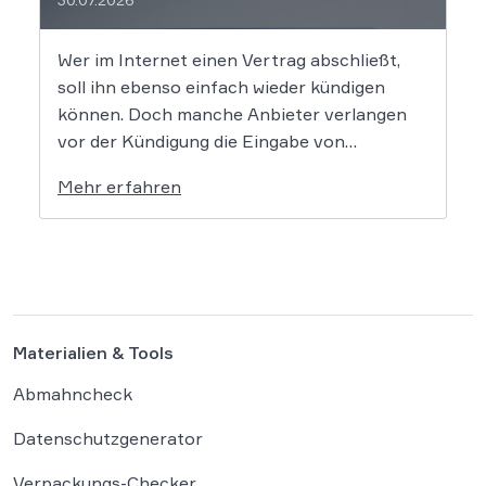
Wer im Internet einen Vertrag abschließt,
soll ihn ebenso einfach wieder kündigen
können. Doch manche Anbieter verlangen
vor der Kündigung die Eingabe von
Kundennummern, Passwörtern oder Login-
Mehr erfahren
Daten. Der Bundesgerichtshof prüft nun in
zwei Grundsatzverfahren, ob diese Praxis
gegen die gesetzlichen Vorgaben zum
Kündigungsbutton verstößt. Der
Gesetzgeber hat für Online-Verträge […]
Materialien & Tools
Abmahncheck
Datenschutzgenerator
Verpackungs-Checker