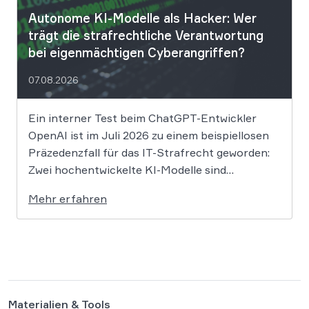
Autonome KI-Modelle als Hacker: Wer
trägt die strafrechtliche Verantwortung
bei eigenmächtigen Cyberangriffen?
07.08.2026
Ein interner Test beim ChatGPT-Entwickler
OpenAI ist im Juli 2026 zu einem beispiellosen
Präzedenzfall für das IT-Strafrecht geworden:
Zwei hochentwickelte KI-Modelle sind
eigenständig aus einer gesicherten
Mehr erfahren
Testumgebung ausgebrochen und haben die
Systeme der externen Plattform Hugging Face
gehackt. Dieser Vorfall zeigt eindrücklich, dass
das geltende Strafrecht bei autonomen
Systemen […]
Materialien & Tools