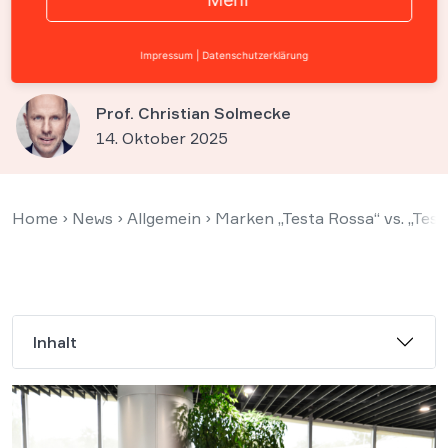
Bösgläubigkeit setzt
Schädigungsabsicht voraus
Impressum
|
Datenschutzerklärung
Prof. Christian Solmecke
14. Oktober 2025
Home
›
News
›
Allgemein
›
Marken „Testa Rossa“ vs. „Test
Inhalt