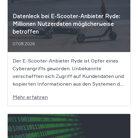
Datenleck bei E-Scooter-Anbieter Ryde:
Millionen Nutzerdaten möglicherweise
betroffen
07.08.2026
Der E-Scooter-Anbieter Ryde ist Opfer eines
Cyberangriffs geworden. Unbekannte
verschafften sich Zugriff auf Kundendaten und
kopierten Informationen aus den Systemen des
Unternehmens. Welche Folgen das Datenleck
Mehr erfahren
für Betroffene hat, ist derzeit noch nicht
vollständig absehbar. Der Mobilitätsanbieter
Ryde hat seine Kunden über einen
Sicherheitsvorfall informiert. Nach Angaben
des Unternehmens […]