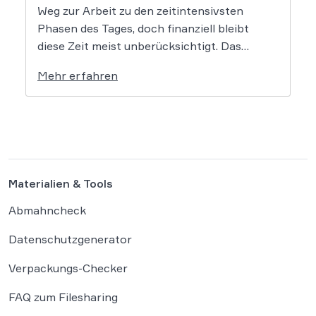
Weg zur Arbeit zu den zeitintensivsten
Phasen des Tages, doch finanziell bleibt
diese Zeit meist unberücksichtigt. Das
EuGH-Urteil könnte nun jedoch Bewegung
Mehr erfahren
in die Debatte bringen und vielen
Arbeitnehmern den Weg zu einer Vergütung
der Wegezeit ebnen. Wer künftig unterwegs
ist, könnte für […]
Materialien & Tools
Abmahncheck
Datenschutzgenerator
Verpackungs-Checker
FAQ zum Filesharing