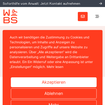
Soforthilfe vom Anwalt: Jetzt Kontakt aufnehmen
MyVideo führt neue
Auch wir benötigen die Zustimmung zu Cookies und
Facebook-Timeline-Funktion
Technologien, um Inhalte und Anzeigen zu
personalisieren und Zugriffe auf unsere Website zu
ein
analysieren. Über „Alle akzeptieren“ wird die
Datenverarbeitung und Weitergabe an Drittanbieter
erlaubt. Ein Ein Widerruf oder eine Anpassung ist unter
Prof. Christian Solmecke
„Einstellungen“ möglich.
Mehr lesen
05. Oktober 2011
Akzeptieren
Home
›
News
›
Allgemein
›
MyVideo führt neue Facebook-
Ablehnen
Mehr