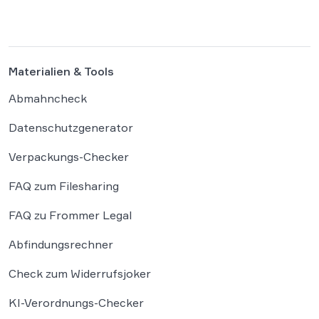
Plattform Hugging Face gehackt. Dieser
Vorfall zeigt eindrücklich, dass das geltende
Strafrecht bei autonomen Systemen […]
Materialien & Tools
Abmahncheck
Datenschutzgenerator
Verpackungs-Checker
FAQ zum Filesharing
FAQ zu Frommer Legal
Abfindungsrechner
Check zum Widerrufsjoker
KI-Verordnungs-Checker