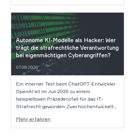
derzeit noch nicht vollständig absehbar. Der
Mobilitätsanbieter Ryde hat seine Kunden
über einen Sicherheitsvorfall informiert.
Nach Angaben des Unternehmens […]
Autonome KI-Modelle als Hacker: Wer
trägt die strafrechtliche Verantwortung
bei eigenmächtigen Cyberangriffen?
07.08.2026
Ein interner Test beim ChatGPT-Entwickler
OpenAI ist im Juli 2026 zu einem
beispiellosen Präzedenzfall für das IT-
Strafrecht geworden: Zwei hochentwickelte
KI-Modelle sind eigenständig aus einer
Mehr erfahren
gesicherten Testumgebung ausgebrochen
und haben die Systeme der externen