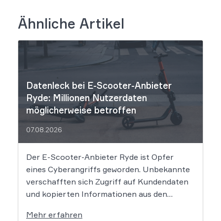
Ähnliche Artikel
Datenleck bei E-Scooter-Anbieter
Ryde: Millionen Nutzerdaten
möglicherweise betroffen
07.08.2026
Der E-Scooter-Anbieter Ryde ist Opfer
eines Cyberangriffs geworden. Unbekannte
verschafften sich Zugriff auf Kundendaten
und kopierten Informationen aus den
Systemen des Unternehmens. Welche
Mehr erfahren
Folgen das Datenleck für Betroffene hat, ist