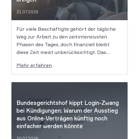
31.07.2026
Für viele Beschäftigte gehört der tägliche
Weg zur Arbeit zu den zeitintensivsten
Phasen des Tages, doch finanziell bleibt
diese Zeit meist unberücksichtigt. Das
EuGH-Urteil könnte nun jedoch Bewegung
Mehr erfahren
in die Debatte bringen und vielen
Arbeitnehmern den Weg zu einer Vergütung
der Wegezeit ebnen. Wer künftig unterwegs
ist, könnte für […]
Bundesgerichtshof kippt Login-Zwang
bei Kündigungen: Warum der Ausstieg
aus Online-Verträgen künftig noch
einfacher werden könnte
30.07.2026