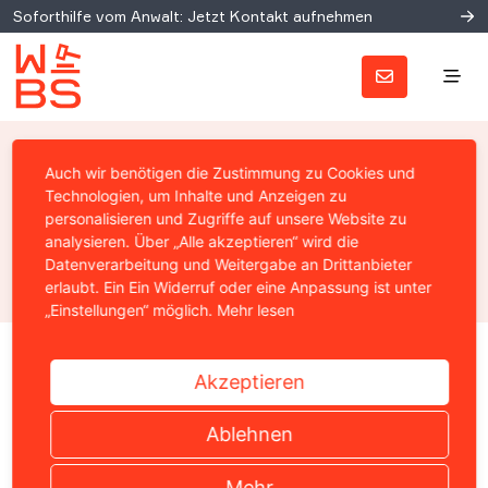
Soforthilfe vom Anwalt: Jetzt Kontakt aufnehmen
NUTZERFRAGEN – TRUECRYPT
Auch wir benötigen die Zustimmung zu Cookies und
Beleidigung
Technologien, um Inhalte und Anzeigen zu
personalisieren und Zugriffe auf unsere Website zu
analysieren. Über „Alle akzeptieren“ wird die
Prof. Christian Solmecke
Datenverarbeitung und Weitergabe an Drittanbieter
06. Dezember 2010
erlaubt. Ein Ein Widerruf oder eine Anpassung ist unter
„Einstellungen“ möglich.
Mehr lesen
Home
›
News
›
Allgemein
›
Nutzerfragen – Truecrypt : B
Akzeptieren
Ablehnen
Mehr