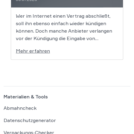
Wer im Internet einen Vertrag abschließt,
soll ihn ebenso einfach wieder kündigen
können. Doch manche Anbieter verlangen
vor der Kündigung die Eingabe von
Kundennummern, Passwörtern oder Login-
Mehr erfahren
Daten. Der Bundesgerichtshof prüft nun in
zwei Grundsatzverfahren, ob diese Praxis
gegen die gesetzlichen Vorgaben zum
Kündigungsbutton verstößt. Der
Gesetzgeber hat für Online-Verträge […]
Materialien & Tools
Abmahncheck
Datenschutzgenerator
Verpackungs-Checker