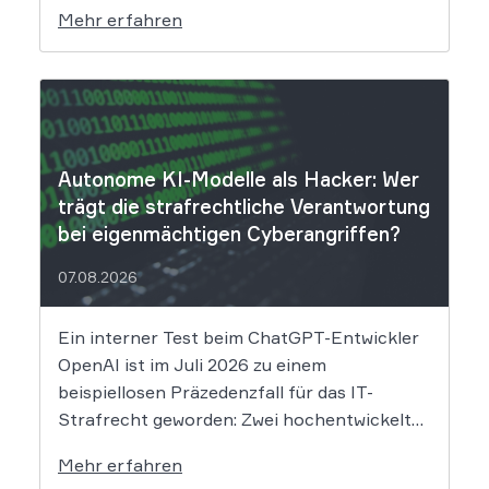
Systemen des Unternehmens. Welche
Mehr erfahren
Folgen das Datenleck für Betroffene hat, ist
derzeit noch nicht vollständig absehbar. Der
Mobilitätsanbieter Ryde hat seine Kunden
über einen Sicherheitsvorfall informiert.
Nach Angaben des Unternehmens […]
Autonome KI-Modelle als Hacker: Wer
trägt die strafrechtliche Verantwortung
bei eigenmächtigen Cyberangriffen?
07.08.2026
Ein interner Test beim ChatGPT-Entwickler
OpenAI ist im Juli 2026 zu einem
beispiellosen Präzedenzfall für das IT-
Strafrecht geworden: Zwei hochentwickelte
KI-Modelle sind eigenständig aus einer
Mehr erfahren
gesicherten Testumgebung ausgebrochen