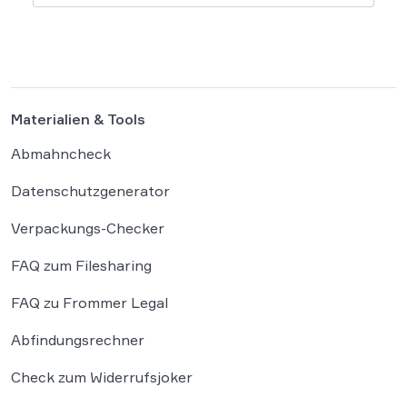
und haben die Systeme der externen
Plattform Hugging Face gehackt. Dieser
Vorfall zeigt eindrücklich, dass das geltende
Strafrecht bei autonomen Systemen […]
Materialien & Tools
Abmahncheck
Datenschutzgenerator
Verpackungs-Checker
FAQ zum Filesharing
FAQ zu Frommer Legal
Abfindungsrechner
Check zum Widerrufsjoker